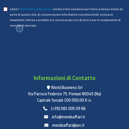
Letta l’
informativa sulla privacy
presto il mio consenso per l’invio a mezzo email, da
parte di questo sito, di comunicazioni informative e promozionali, inclusa la
newsletter, riferite a prodotti e/o servizi propri e/o di terzi e per lo svolgimento di
ricerche di mercato.
Informazioni di Contatto
World Business Srl
Via Parroco Federico 75, Pompei 80045 (Na)
Capitale Sociale 100.000,00 € i.v.
(+39) 081 005 09 86
info@mondoaffari.it
mondoaffari@pec.it