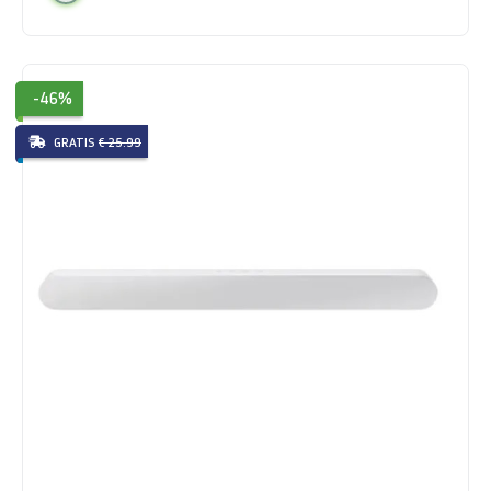
-46%
GRATIS
€ 25.99