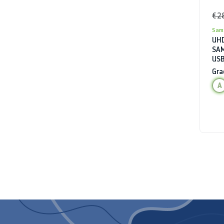
€ 2
Sam
UHD
SAM
USB
Gra
A