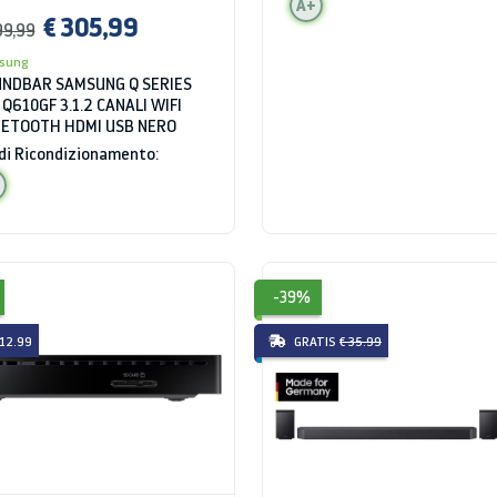
A+
€ 305,99
99,99
sung
NDBAR SAMSUNG Q SERIES
Q610GF 3.1.2 CANALI WIFI
ETOOTH HDMI USB NERO
di Ricondizionamento:
-39%
 12.99
GRATIS
€ 35.99