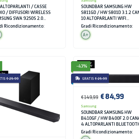
sung
Samsung
 ALTOPARLANTI / CASSE
SOUNDBAR SAMSUNG HW
IO / DIFFUSORI WIRELESS
S811GD / HW S801D 3.1.2 CA
SUNG SWA 9250S 2.0
10 ALTOPARLANTI WIFI
ALI 120 W
BLUETOOTH BIANCO
di Ricondizionamento:
Gradi Ricondizionamento:
A+
-43%
TIS
€ 25.99
GRATIS
€ 25.99
€ 84,99
€ 149,99
Samsung
SOUNDBAR SAMSUNG HW
B410GF / HW B400F 2.0 CAN
4 ALTOPARLANTI BLUETOOT
WIFI USB HDMI NERO
Gradi Ricondizionamento: