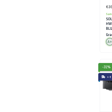
€ 3
Sam
SOU
HW 
BLU
Gra
A+
-31%
+ €