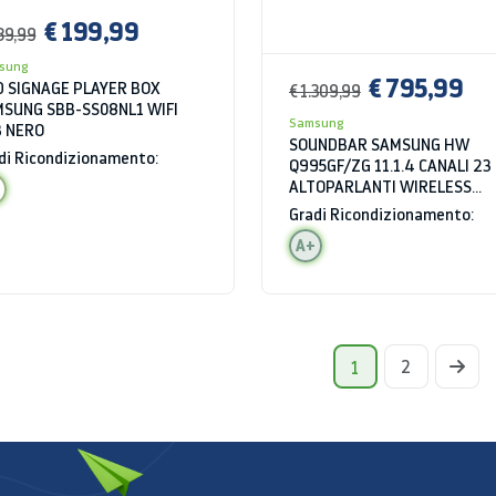
€ 199,99
89,99
sung
€ 795,99
 SIGNAGE PLAYER BOX
€ 1.309,99
SUNG SBB-SS08NL1 WIFI
Samsung
 NERO
SOUNDBAR SAMSUNG HW
di Ricondizionamento:
Q995GF/ZG 11.1.4 CANALI 23
ALTOPARLANTI WIRELESS
BLUETOOTH HDMI WIFI NERO
Gradi Ricondizionamento:
A+
2
1