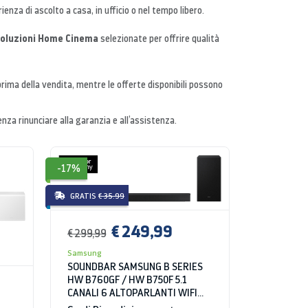
ienza di ascolto a casa, in ufficio o nel tempo libero.
e soluzioni Home Cinema
selezionate per offrire qualità
 prima della vendita, mentre le offerte disponibili possono
za rinunciare alla garanzia e all’assistenza.
-17%
GRATIS
€ 35.99
€ 249,99
€ 299,99
Samsung
SOUNDBAR SAMSUNG B SERIES
HW B760GF / HW B750F 5.1
CANALI 6 ALTOPARLANTI WIFI
BLUETOOTH HDMI NERO