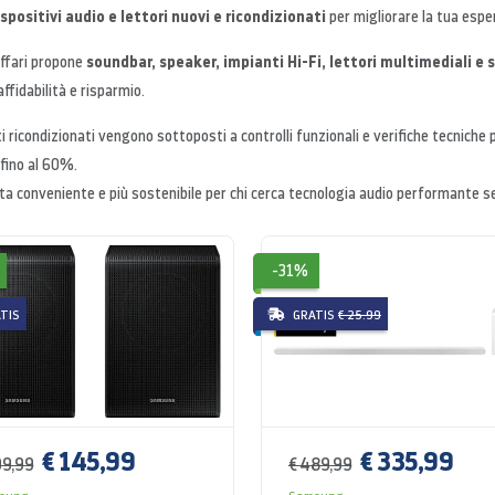
ispositivi audio e lettori nuovi e ricondizionati
per migliorare la tua esper
soundbar, speaker, impianti Hi-Fi, lettori multimediali 
ffari propone
affidabilità e risparmio.
ti ricondizionati vengono sottoposti a controlli funzionali e verifiche tecniche
 fino al 60%.
ta conveniente e più sostenibile per chi cerca tecnologia audio performante sen
-31%
TIS
GRATIS
€ 25.99
€ 145,99
€ 335,99
99,99
€ 489,99