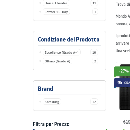
Home Theatre
11
d
Trova
Lettori Blu-Ray
1
Mondo A
sonora, 
I prodot
Condizione del Prodotto
arrivare
Una scel
Eccellente (Grado A+)
10
Ottimo (Grado A)
2
-27%
GRA
Brand
Samsung
12
€ 1
Filtra per Prezzo