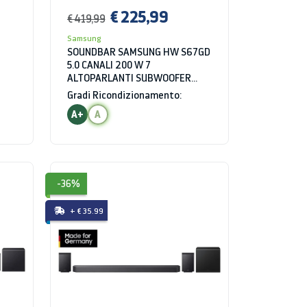
€ 225,99
€ 419,99
Samsung
SOUNDBAR SAMSUNG HW S67GD
5.0 CANALI 200 W 7
ALTOPARLANTI SUBWOOFER
INCLUSO WIRELESS BLUETOOTH
Gradi Ricondizionamento:
WIFI BIANCO
A+
A
-36%
+ € 35.99