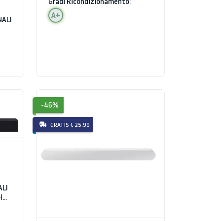
Gradi Ricondizionamento:
A+
NALI
-46%
GRATIS
€ 25.99
ALI
H