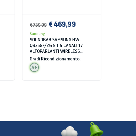
€ 469,99
€ 739,99
Samsung
SOUNDBAR SAMSUNG HW-
Q935GF/ZG 9.1.4 CANALI 17
ALTOPARLANTI WIRELESS
BLUETOOTH HDMI WIFI HDR
Gradi Ricondizionamento:
NERO
A+