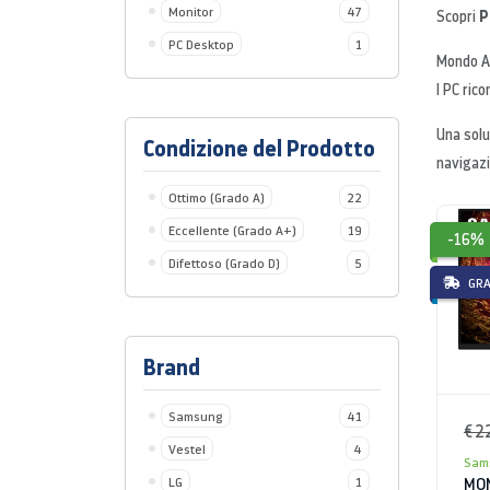
Monitor
47
PC
Scopri
PC Desktop
1
Mondo Af
I PC rico
Una solu
Condizione del Prodotto
navigazi
Ottimo (Grado A)
22
Eccellente (Grado A+)
19
-16%
Difettoso (Grado D)
5
GRA
Brand
Samsung
41
€ 2
Vestel
4
Sam
LG
1
MON