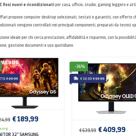
 fissi nuovi e ricondizionati
per casa, ufficio, studio, gaming leggero e att
fari propone computer desktop selezionati, testati e garantiti, con offerte 
ndizionati vengono controllati nei principali componenti, preparati da tecnici spe
zione ideale per chi cerca prestazioni, affidabilità e risparmio, con la possibili
one, gestione documenti e uso quotidiano.
-36%
TIS
€ 19.99
€ 10.00
€ 19.99
€ 189,99
24,99
€ 409,99
sung
€ 639,99
ITOR 32" SAMSUNG