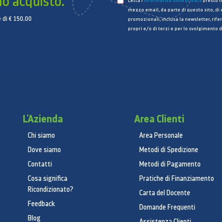
mo acquisto.
Letta l’
informativa sulla privacy
presto il
mezzo email, da parte di questo sito, di
 di € 150,00
promozionali, inclusa la newsletter, rifer
propri e/o di terzi e per lo svolgimento d
L'Azienda
Area Clienti
Chi siamo
Area Personale
Dove siamo
Metodi di Spedizione
Contatti
Metodi di Pagamento
Cosa significa
Pratiche di Finanziamento
Ricondizionato?
Carta del Docente
Feedback
Domande Frequenti
Blog
Assistenza Clienti