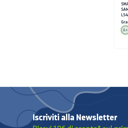
SMA
SA
LS4
WIF
Gra
AL
A+
Iscriviti alla Newsletter