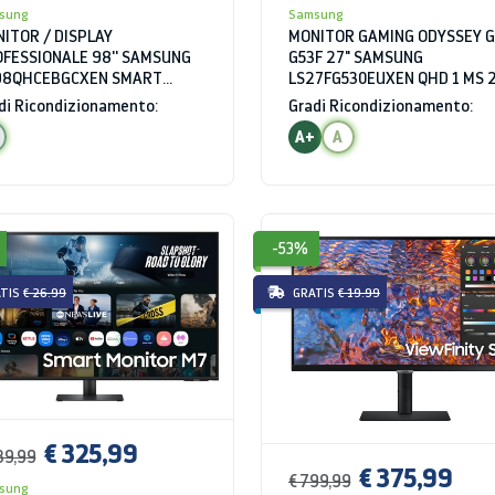
sung
Samsung
ITOR / DISPLAY
MONITOR GAMING ODYSSEY G
FESSIONALE 98'' SAMSUNG
G53F 27" SAMSUNG
98QHCEBGCXEN SMART
LS27FG530EUXEN QHD 1 MS 
NAGE SERIE QHC 4K UHD 8
HZ HDR
di Ricondizionamento:
Gradi Ricondizionamento:
WIFI HDMI USB BLUETOOTH
A+
A
-53%
TIS
€ 26.99
GRATIS
€ 19.99
€ 325,99
39,99
€ 375,99
€ 799,99
sung