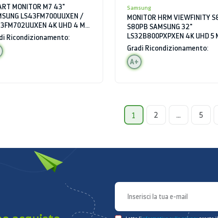
RT MONITOR M7 43"
Samsung
MSUNG LS43FM700UUXEN /
MONITOR HRM VIEWFINITY S8
3FM702UUXEN 4K UHD 4 MS
S80PB SAMSUNG 32"
I HDMI HUB USB BLUETOOTH
LS32B800PXPXEN 4K UHD 5 
di Ricondizionamento:
TOPARLANTI
60 HZ HDR HDMI HUB USB
Gradi Ricondizionamento:
A+
2
...
5
1