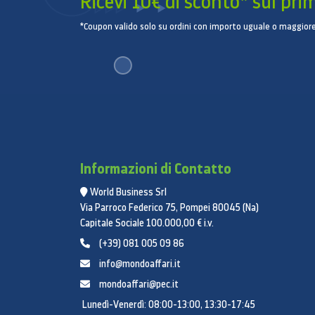
Ricevi 10€ di sconto* sul pri
*Coupon valido solo su ordini con importo uguale o maggiore
Informazioni di Contatto
World Business Srl
Via Parroco Federico 75, Pompei 80045 (Na)
Capitale Sociale 100.000,00 € i.v.
(+39) 081 005 09 86
info@mondoaffari.it
mondoaffari@pec.it
Lunedì-Venerdì: 08:00-13:00, 13:30-17:45