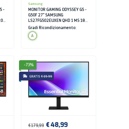
Samsung
5 -
MONITOR GAMING ODYSSEY G5 -
G50F 27" SAMSUNG
200
LS27FG502EUXEN QHD 1 MS 180
HZ HDR
Gradi Ricondizionamento:
A
-73%
GRATIS
€ 19.99
€ 48,99
€ 179,99