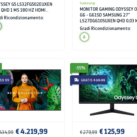
Samsung
SSEY G5 LS32FG502EUXEN
MONITOR GAMING ODYSSEY 
 QHD 1 MS 180 HZ HDMI
G6 - G61SD SAMSUNG 27"
R10
di Ricondizionamento:
LS27DG610SUXEN QHD 0,03 
240 HZ HDR10 HDMI HUB US
Gradi Ricondizionamento:
SILVER
A
-55%
 59.99
GRATIS
€ 19.99
€ 4.219,99
€ 125,99
.434,99
€ 279,99