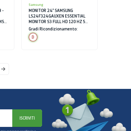
Samsung
 -
MONITOR 24" SAMSUNG
LS24F324GAUXEN ESSENTIAL
MS
MONITOR S3 FULL HD 120 HZ 5
MS HDMI NERO
Gradi Ricondizionamento:
D
ISCRIVITI