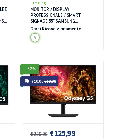
Samsung
OLED
MONITOR / DISPLAY
PROFESSIONALE / SMART
MS
SIGNAGE 55" SAMSUNG
B
LH55QMBTBGCXEN SERIE QMB
Gradi Ricondizionamento:
TOUCH 4K ULTRA HD 8 MS WIFI
A
BLUETOOTH HDMI USB
-52%
€ 10.00
€ 19.99
€ 125,99
€ 259,99