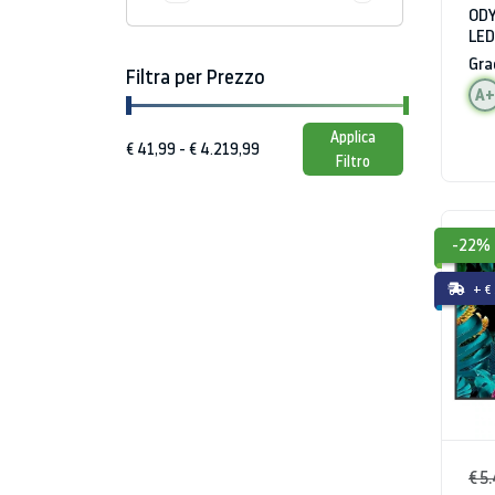
ODY
LED
HD
Gra
Filtra per Prezzo
A+
Applica
Filtro
-22%
+ €
€ 5