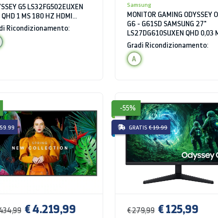
Samsung
SSEY G5 LS32FG502EUXEN
MONITOR GAMING ODYSSEY 
 QHD 1 MS 180 HZ HDMI
G6 - G61SD SAMSUNG 27"
R10
di Ricondizionamento:
LS27DG610SUXEN QHD 0,03 
240 HZ HDR10 HDMI HUB US
Gradi Ricondizionamento:
SILVER
A
-55%
 59.99
GRATIS
€ 19.99
€ 4.219,99
€ 125,99
.434,99
€ 279,99