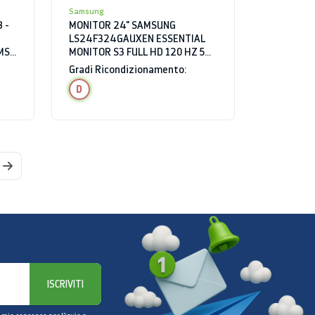
Samsung
 -
MONITOR 24" SAMSUNG
LS24F324GAUXEN ESSENTIAL
MS
MONITOR S3 FULL HD 120 HZ 5
MS HDMI NERO
Gradi Ricondizionamento:
D
ISCRIVITI