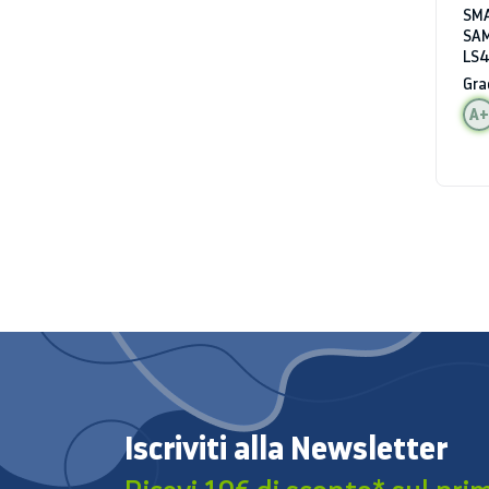
SMA
SA
LS4
WIF
Gra
AL
A+
Iscriviti alla Newsletter