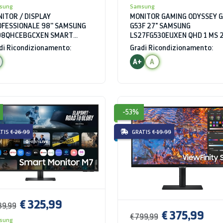
sung
Samsung
ITOR / DISPLAY
MONITOR GAMING ODYSSEY G
FESSIONALE 98'' SAMSUNG
G53F 27" SAMSUNG
98QHCEBGCXEN SMART
LS27FG530EUXEN QHD 1 MS 
NAGE SERIE QHC 4K UHD 8
HZ HDR
di Ricondizionamento:
Gradi Ricondizionamento:
WIFI HDMI USB BLUETOOTH
A+
A
-53%
TIS
€ 26.99
GRATIS
€ 19.99
€ 325,99
39,99
€ 375,99
€ 799,99
sung