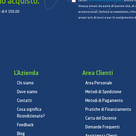
mo acquisto.
Letta l’
informativa sulla privacy
presto il
mezzo email, da parte di questo sito, di
 di € 150,00
promozionali, inclusa la newsletter, rifer
propri e/o di terzi e per lo svolgimento d
L'Azienda
Area Clienti
Chi siamo
Area Personale
Dove siamo
Metodi di Spedizione
Contatti
Metodi di Pagamento
Cosa significa
Pratiche di Finanziamento
Ricondizionato?
Carta del Docente
Feedback
Domande Frequenti
Blog
Assistenza Clienti