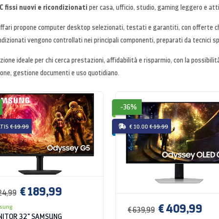
 fissi nuovi e ricondizionati
per casa, ufficio, studio, gaming leggero e att
fari propone computer desktop selezionati, testati e garantiti, con offerte 
ndizionati vengono controllati nei principali componenti, preparati da tecnici spe
zione ideale per chi cerca prestazioni, affidabilità e risparmio, con la possibili
one, gestione documenti e uso quotidiano.
-36%
TIS
€ 19.99
€ 10.00
€ 19.99
€ 189,99
24,99
€ 409,99
sung
€ 639,99
ITOR 32" SAMSUNG