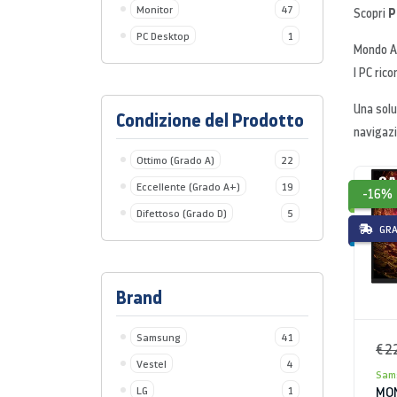
Monitor
47
PC
Scopri
PC Desktop
1
Mondo Af
I PC rico
Una solu
Condizione del Prodotto
navigazi
Ottimo (Grado A)
22
Eccellente (Grado A+)
19
-16%
Difettoso (Grado D)
5
GRA
Brand
Samsung
41
€ 2
Vestel
4
Sam
LG
1
MON