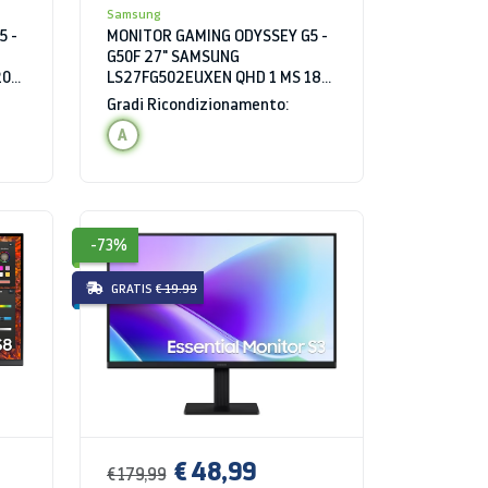
Samsung
5 -
MONITOR GAMING ODYSSEY G5 -
G50F 27" SAMSUNG
200
LS27FG502EUXEN QHD 1 MS 180
HZ HDR
Gradi Ricondizionamento:
A
-73%
GRATIS
€ 19.99
€ 48,99
€ 179,99