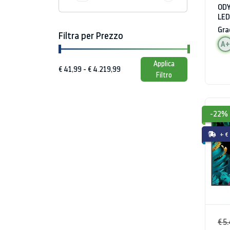
ODY
LED
HD
Gra
Filtra per Prezzo
A+
Applica
Filtro
-22%
+ €
€ 5