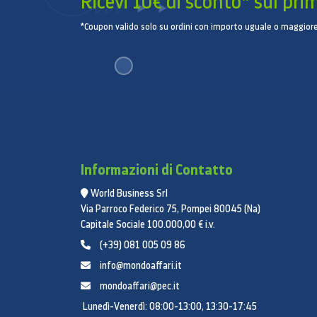
Ricevi 10€ di sconto* sul pri
*Coupon valido solo su ordini con importo uguale o maggiore
Informazioni di Contatto
World Business Srl
Via Parroco Federico 75, Pompei 80045 (Na)
Capitale Sociale 100.000,00 € i.v.
(+39) 081 005 09 86
info@mondoaffari.it
mondoaffari@pec.it
Lunedì-Venerdì: 08:00-13:00, 13:30-17:45