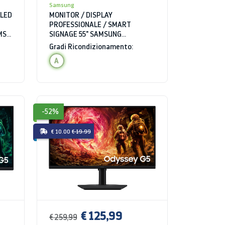
Samsung
OLED
MONITOR / DISPLAY
PROFESSIONALE / SMART
MS
SIGNAGE 55" SAMSUNG
B
LH55QMBTBGCXEN SERIE QMB
Gradi Ricondizionamento:
TOUCH 4K ULTRA HD 8 MS WIFI
A
BLUETOOTH HDMI USB
-52%
€ 10.00
€ 19.99
€ 125,99
€ 259,99