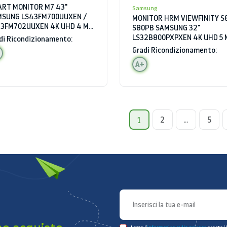
RT MONITOR M7 43"
Samsung
MSUNG LS43FM700UUXEN /
MONITOR HRM VIEWFINITY S8
3FM702UUXEN 4K UHD 4 MS
S80PB SAMSUNG 32"
I HDMI HUB USB BLUETOOTH
LS32B800PXPXEN 4K UHD 5 
di Ricondizionamento:
TOPARLANTI
60 HZ HDR HDMI HUB USB
Gradi Ricondizionamento:
A+
2
...
5
1