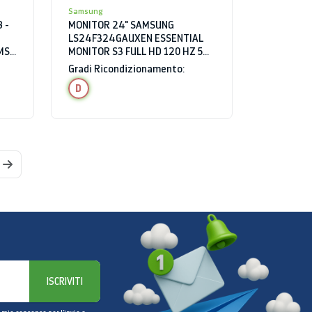
Samsung
 -
MONITOR 24" SAMSUNG
LS24F324GAUXEN ESSENTIAL
MS
MONITOR S3 FULL HD 120 HZ 5
MS HDMI NERO
Gradi Ricondizionamento:
D
ISCRIVITI