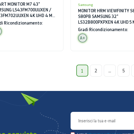
RT MONITOR M7 43"
Samsung
MSUNG LS43FM700UUXEN /
MONITOR HRM VIEWFINITY S8
3FM702UUXEN 4K UHD 4 MS
S80PB SAMSUNG 32"
I HDMI HUB USB BLUETOOTH
LS32B800PXPXEN 4K UHD 5 
di Ricondizionamento:
TOPARLANTI
60 HZ HDR HDMI HUB USB
Gradi Ricondizionamento:
A+
2
...
5
1