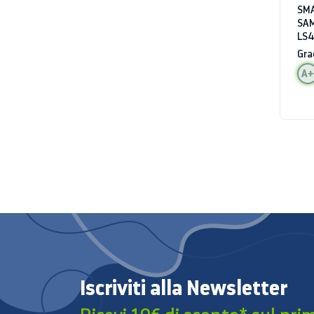
SMA
SA
LS4
WIF
Gra
AL
A+
Iscriviti alla Newsletter