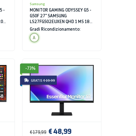
Samsung
5 -
MONITOR GAMING ODYSSEY G5 -
G50F 27" SAMSUNG
200
LS27FG502EUXEN QHD 1 MS 180
HZ HDR
Gradi Ricondizionamento:
A
-73%
GRATIS
€ 19.99
€ 48,99
€ 179,99