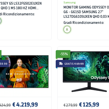
Samsung
SSEY G5 LS32FG502EUXEN
MONITOR GAMING ODYSSEY 
 QHD 1 MS 180 HZ HDMI
G6 - G61SD SAMSUNG 27"
R10
di Ricondizionamento:
LS27DG610SUXEN QHD 0,03 
240 HZ HDR10 HDMI HUB US
Gradi Ricondizionamento:
SILVER
A
-55%
 59.99
GRATIS
€ 19.99
€ 4.219,99
€ 125,99
.434,99
€ 279,99