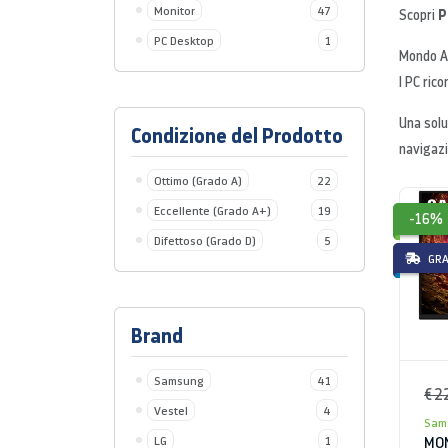
Monitor
47
PC
Scopri
PC Desktop
1
Mondo Af
I PC rico
Una solu
Condizione del Prodotto
navigazi
Ottimo (Grado A)
22
Eccellente (Grado A+)
19
-16%
Difettoso (Grado D)
5
GRA
Brand
Samsung
41
€ 2
Vestel
4
Sam
LG
1
MON