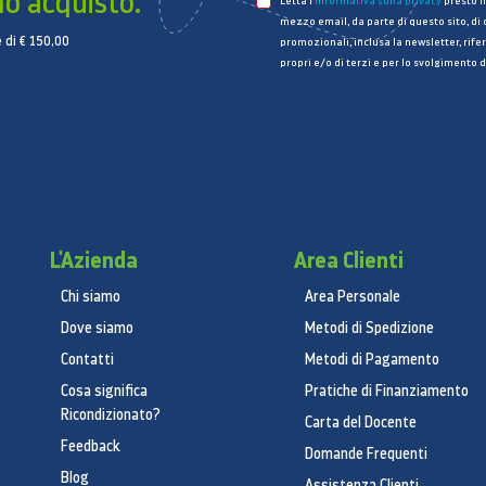
mo acquisto.
Letta l’
informativa sulla privacy
presto il
mezzo email, da parte di questo sito, di
 di € 150,00
promozionali, inclusa la newsletter, rifer
propri e/o di terzi e per lo svolgimento d
L'Azienda
Area Clienti
Chi siamo
Area Personale
Dove siamo
Metodi di Spedizione
Contatti
Metodi di Pagamento
Cosa significa
Pratiche di Finanziamento
Ricondizionato?
Carta del Docente
Feedback
Domande Frequenti
Blog
Assistenza Clienti