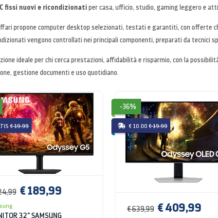
 fissi nuovi e ricondizionati
per casa, ufficio, studio, gaming leggero e att
fari propone computer desktop selezionati, testati e garantiti, con offerte 
ndizionati vengono controllati nei principali componenti, preparati da tecnici spe
zione ideale per chi cerca prestazioni, affidabilità e risparmio, con la possibili
one, gestione documenti e uso quotidiano.
-36%
TIS
€ 19.99
€ 10.00
€ 19.99
€ 189,99
24,99
€ 409,99
sung
€ 639,99
ITOR 32" SAMSUNG