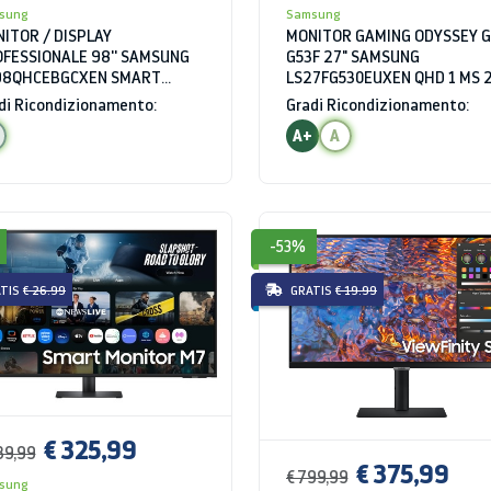
sung
Samsung
ITOR / DISPLAY
MONITOR GAMING ODYSSEY G
FESSIONALE 98'' SAMSUNG
G53F 27" SAMSUNG
98QHCEBGCXEN SMART
LS27FG530EUXEN QHD 1 MS 
NAGE SERIE QHC 4K UHD 8
HZ HDR
di Ricondizionamento:
Gradi Ricondizionamento:
WIFI HDMI USB BLUETOOTH
A+
A
-53%
TIS
€ 26.99
GRATIS
€ 19.99
€ 325,99
39,99
€ 375,99
€ 799,99
sung