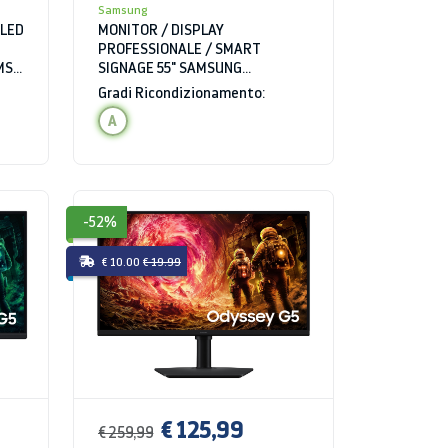
Samsung
OLED
MONITOR / DISPLAY
PROFESSIONALE / SMART
MS
SIGNAGE 55" SAMSUNG
B
LH55QMBTBGCXEN SERIE QMB
Gradi Ricondizionamento:
TOUCH 4K ULTRA HD 8 MS WIFI
A
BLUETOOTH HDMI USB
-52%
€ 10.00
€ 19.99
€ 125,99
€ 259,99