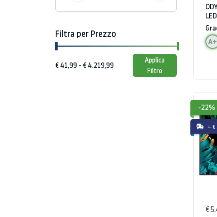
ODY
LED
HD
Gra
Filtra per Prezzo
A+
Applica
Filtro
-22%
+ €
€ 5