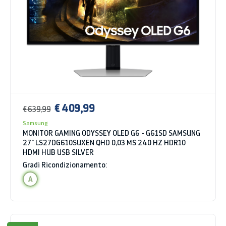
€ 409,99
€ 639,99
Samsung
MONITOR GAMING ODYSSEY OLED G6 - G61SD SAMSUNG
27" LS27DG610SUXEN QHD 0,03 MS 240 HZ HDR10
HDMI HUB USB SILVER
Gradi Ricondizionamento:
A