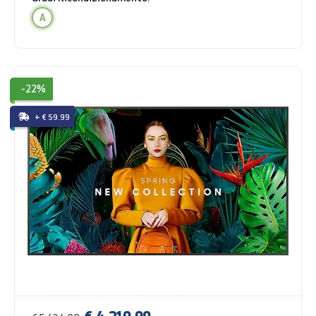
A
-22%
+ € 59.99