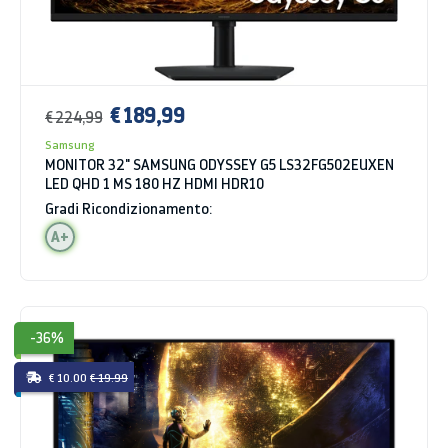
€ 189,99
€ 224,99
Samsung
MONITOR 32" SAMSUNG ODYSSEY G5 LS32FG502EUXEN
LED QHD 1 MS 180 HZ HDMI HDR10
Gradi Ricondizionamento:
A+
-36%
€ 10.00
€ 19.99