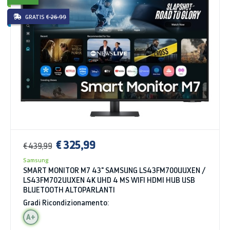
GRATIS
€ 26.99
€ 325,99
€ 439,99
Samsung
SMART MONITOR M7 43" SAMSUNG LS43FM700UUXEN /
LS43FM702UUXEN 4K UHD 4 MS WIFI HDMI HUB USB
BLUETOOTH ALTOPARLANTI
Gradi Ricondizionamento:
A+