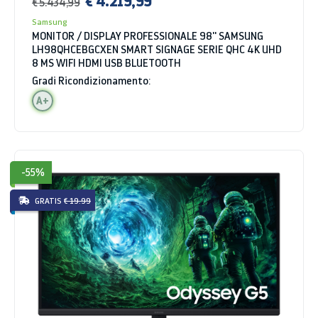
€ 4.219,99
€ 5.434,99
Samsung
MONITOR / DISPLAY PROFESSIONALE 98'' SAMSUNG
LH98QHCEBGCXEN SMART SIGNAGE SERIE QHC 4K UHD
8 MS WIFI HDMI USB BLUETOOTH
Gradi Ricondizionamento:
A+
-55%
GRATIS
€ 19.99