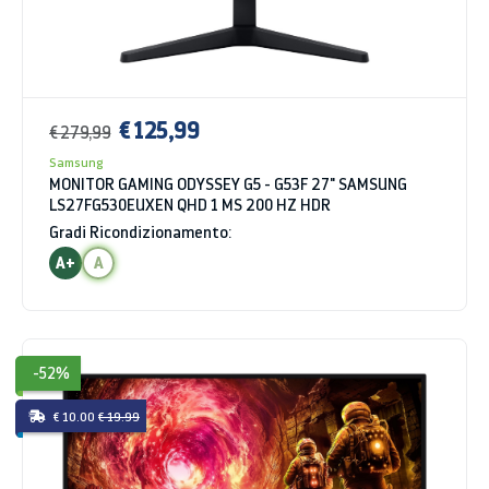
€ 125,99
€ 279,99
Samsung
MONITOR GAMING ODYSSEY G5 - G53F 27" SAMSUNG
LS27FG530EUXEN QHD 1 MS 200 HZ HDR
Gradi Ricondizionamento:
A+
A
-52%
€ 10.00
€ 19.99