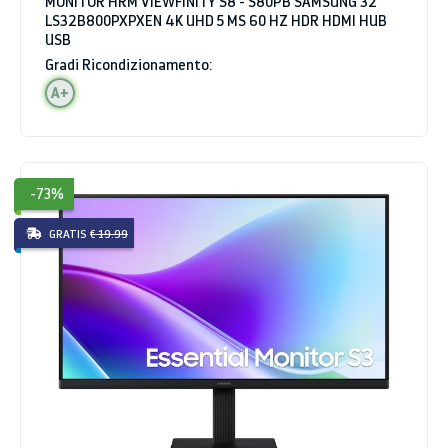
MONITOR HRM VIEWFINITY S8 - S80PB SAMSUNG 32"
LS32B800PXPXEN 4K UHD 5 MS 60 HZ HDR HDMI HUB
USB
Gradi Ricondizionamento:
A+
-73%
GRATIS
€ 19.99