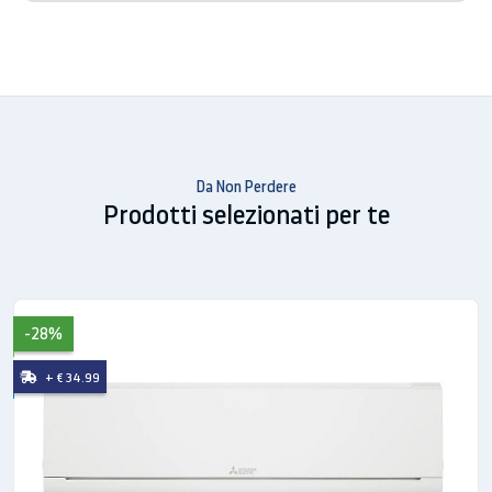
Alimentazione (V/Hz/?) : 230/50/1
Gas refrigerante : R-32
Campo di funzionamento garantito:
- Raffreddamento °C: -10 ~ +46
- Riscaldamento °C: -15 ~ +24
Da Non Perdere
Prodotti selezionati per te
Dimensioni
AxLxP (mm) : 550X800X285
-28%
+ € 34.99