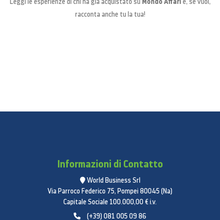
Mondo Affari
Leggi le esperienze di chi ha già acquistato su
e, se vuoi,
racconta anche tu la tua!
Informazioni di Contatto
World Business Srl
Via Parroco Federico 75, Pompei 80045 (Na)
Capitale Sociale 100.000,00 € i.v.
(+39) 081 005 09 86