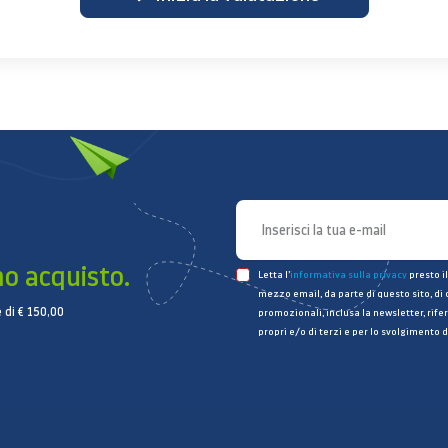
mo acquisto.
Letta l’
informativa sulla privacy
presto il
mezzo email, da parte di questo sito, di
 di € 150,00
promozionali, inclusa la newsletter, rifer
propri e/o di terzi e per lo svolgimento d