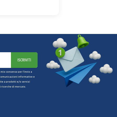
ISCRIVITI
 mio consenso per l’invio a
 comunicazioni informative e
ite a prodotti e/o servizi
i ricerche di mercato.