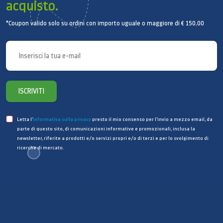
acquisto.
*Coupon valido solo su ordini con importo uguale o maggiore di € 150,00
ISCRIVITI
Letta l’
informativa sulla privacy
presto il mio consenso per l’invio a mezzo email, da
parte di questo sito, di comunicazioni informative e promozionali, inclusa la
newsletter, riferite a prodotti e/o servizi propri e/o di terzi e per lo svolgimento di
ricerche di mercato.