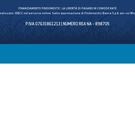
FINANZIAMENTO FINDOMESTIC: LA LIBERTÀ DI PAGARE IN COMODE RATE
inalizzato. IEBCC nel percorso online. Salvo approvazione di Findomestic Banca S.p.A. per cui Wor
P.IVA 07631861213 | NUMERO REA NA - 898705