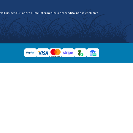
ld Business Srl opera quale intermediario del credito, non in esclusiva.