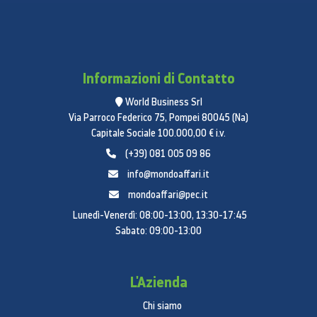
Larghezza con la porta aperta
59,5 cm
Profondità con la porta aperta
65,8 cm
Profondità
658 mm
Larghezze
595 mm
Informazioni di Contatto
Frigorifero
Numero di cassetti per verdure
1
World Business Srl
Capacità frigorifero
230 l
Via Parroco Federico 75, Pompei 80045 (Na)
Capitale Sociale 100.000,00 € i.v.
Numero di ripiani/cestelli
3
Aree di stoccaggio porta frigorifero
3
(+39) 081 005 09 86
Illuminazione interna
Sì
info@mondoaffari.it
Multi Airflow
Sì
mondoaffari@pec.it
Sbrinamento automatico
Sì
Lunedì-Venerdì: 08:00-13:00, 13:30-17:45
No Frost
Sì
Sabato: 09:00-13:00
Caratteristiche aggiuntive
Rumorosità
35 dB
L'Azienda
Classe di emissione sonora
B
Chi siamo
Modalità vacanze
Sì