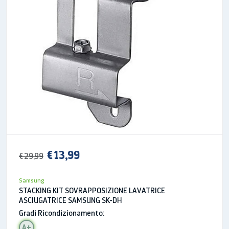
Compressore efficiente ed a
lunga durata
Alta efficienza energetica, meno rumori e prestazioni
più durature. Il compressore Digital Inverter regola
automaticamente la propria velocità in base
€ 13,99
€ 29,99
all’effettiva necessità di raffreddamento.
Samsung
STACKING KIT SOVRAPPOSIZIONE LAVATRICE
ASCIUGATRICE SAMSUNG SK-DH
Gradi Ricondizionamento:
A+