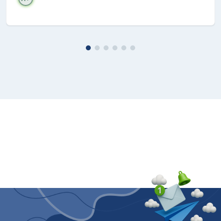
SPECIFICHE
Display
Display integrato
Sì
Design
Colore del prodotto
Acciaio inossidabile
Posizionamento del display
Interno
Inversione delle porte
Sì
Energia
Consumo energetico annuo
163 kWh
Tensione di ingresso CA
220 - 240 V
Carico allacciato
2400 W