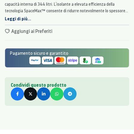
capacità interna di 344 litri. L’isolante a elevata efficienza della
tecnologia SpaceMax™ consente di ridurre notevolmente lo spessore
delle pareti, creando più spazio per la conservazione degli alimenti,
Leggi di più...
senza antiestetiche sporgenze esterne.
Aggiungi ai Preferiti
Pagamento sicuro e garantito
Condividi questo prodotto