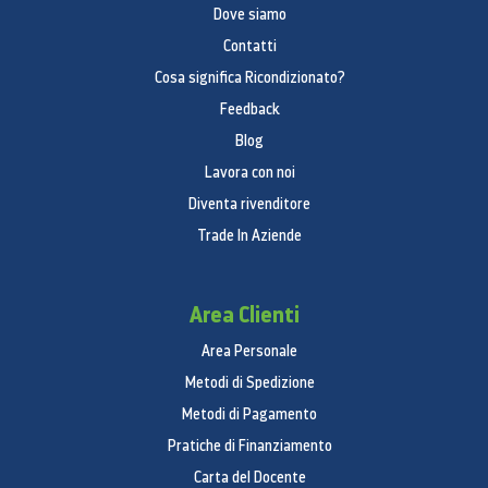
Funzione di super raffreddamento
Sì
Dove siamo
Tecnologia inverter
Sì
Contatti
Altre specifiche
Cosa significa Ricondizionato?
Capacità totale
344 l
Feedback
Blog
Lavora con noi
Diventa rivenditore
Trade In Aziende
Area Clienti
Area Personale
Metodi di Spedizione
Metodi di Pagamento
Pratiche di Finanziamento
Carta del Docente