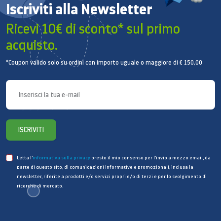
Iscriviti alla Newsletter
Frequenza di ingresso CA
50 Hz
Scala di efficienza energetica
Dalla A alla G
Ricevi 10€ di sconto* sul primo
Classe di efficienza energetica
C
acquisto.
Specifiche aggiuntive
Allarme temperatura
Sì
*Coupon valido solo su ordini con importo uguale o maggiore di € 150,00
Allarme promemoria chiusura porta
Sì
Funzioni
Installazione
Libera installazione
Tipo di illuminazione
LED
Inversione delle porte
Sì
ISCRIVITI
Congelatore
Capacità vano congelatore
114 l
Numero di ripiani/cestelli
3
Letta l’
informativa sulla privacy
presto il mio consenso per l’invio a mezzo email, da
parte di questo sito, di comunicazioni informative e promozionali, inclusa la
Posizione del congelatore
Sotto
newsletter, riferite a prodotti e/o servizi propri e/o di terzi e per lo svolgimento di
Funzione NoFrost
Sì
ricerche di mercato.
Dimensioni
Profondità utile senza porta
185,3 cm
Altezza
1853 mm