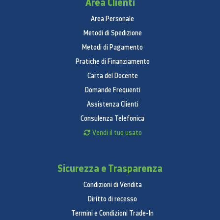
Area Clienti
Livello di rumore (dB): 37 dBA
Classe climatica: SN, N, ST, T
Area Personale
Capacità di congelamento: 15 kg/24 ore
Metodi di Spedizione
Consumo energetico annuo: 345 kWh/anno
Metodi di Pagamento
Pratiche di Finanziamento
Smart
Carta del Docente
Wi-Fi integrato
Domande Frequenti
Compatibilità con l'app SmartThings
Assistenza Clienti
Consulenza Telefonica
Vendi il tuo usato
Sicurezza e Trasparenza
Condizioni di Vendita
Diritto di recesso
Termini e Condizioni Trade-In