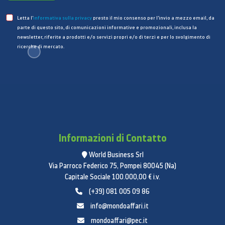
Funzioni del frigorifero
Letta l’
informativa sulla privacy
presto il mio consenso per l’invio a mezzo email, da
Raffreddamento dei metalli
parte di questo sito, di comunicazioni informative e promozionali, inclusa la
Numero di ripiani: 4
newsletter, riferite a prodotti e/o servizi propri e/o di terzi e per lo svolgimento di
ricerche di mercato.
Scaffale per vini
Numero di contenitori nella porta: 5
Illuminazione interna a LED: LED superiore
Tipo di scaffale: Scaffale sottile
Materiale dei ripiani: Temperato
Numero di cassetti: 2
Informazioni di Contatto
Caratteristiche del congelatore
World Business Srl
Raffreddamento dei metalli
Via Parroco Federico 75, Pompei 80045 (Na)
Numero di ripiani: 4
Capitale Sociale 100.000,00 € i.v.
Materiale dei ripiani: Temperato
(+39) 081 005 09 86
Numero di contenitori nella porta: 2
info@mondoaffari.it
Fabbricatore di ghiaccio mobile: Integrato nella porta
mondoaffari@pec.it
Illuminazione interna a LED: LED superiore