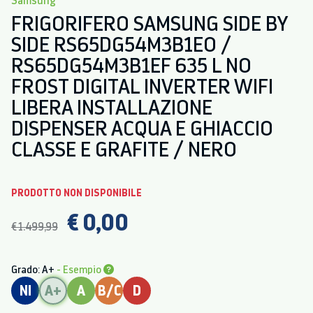
FRIGORIFERO SAMSUNG SIDE BY
SIDE RS65DG54M3B1EO /
RS65DG54M3B1EF 635 L NO
FROST DIGITAL INVERTER WIFI
LIBERA INSTALLAZIONE
DISPENSER ACQUA E GHIACCIO
CLASSE E GRAFITE / NERO
PRODOTTO NON DISPONIBILE
€ 0,00
€ 1.499,99
Grado: A+
- Esempio
NI
A+
A
B/C
D