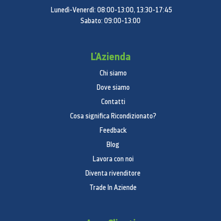
Numero di cassetti: 2
Lunedì-Venerdì: 08:00-13:00, 13:30-17:45
Sabato: 09:00-13:00
Caratteristiche generali
Allarme porta aperta
L'Azienda
Refrigerante: R-600A
Numero di ore di raffreddamento autonomo (fino
Chi siamo
all'aumento della temperatura): 6 h
Dove siamo
Compressore: Inverter digitale
Contatti
Cosa significa Ricondizionato?
Caratteristiche esterne
Feedback
Distributore di filtri per l'acqua
Blog
Colore: Acciaio grafite
Lavora con noi
Fabbricatore di ghiaccio mobile: Distributore d'acqua
Diventa rivenditore
e fabbricatore di ghiaccio
Trade In Aziende
Efficienza
:
Classe di efficienza energetica
E