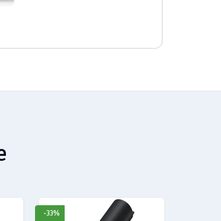
. Grazie alla Tecnologia
ti serve senza aumentare le
er di ben 11****.
e
-33%
-69%