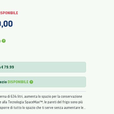
ISPONIBILE
0,00
o
a € 79.99
gozio
DISPONIBILE
erna di 634 litri, aumenta lo spazio per la conservazione
ie alla Tecnologia SpaceMax™, le pareti del frigo sono più
 disporre di tutto lo spazio che ti serve senza aumentare le
el frigorifero. Inoltre, il Beverage Center aumenta la