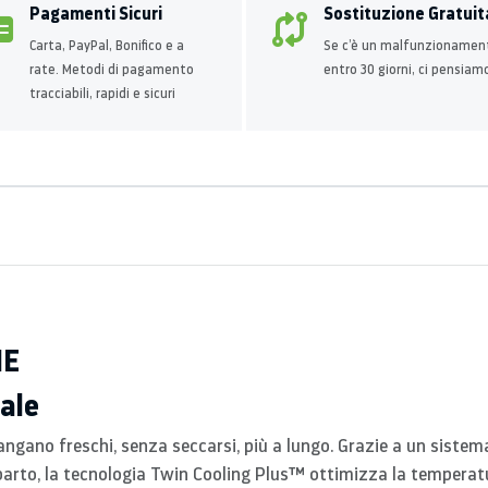
Pagamenti Sicuri
Sostituzione Gratuit
Carta, PayPal, Bonifico e a
Se c’è un malfunzionamen
rate. Metodi di pagamento
entro 30 giorni, ci pensiam
tracciabili, rapidi e sicuri
HE
ale
imangano freschi, senza seccarsi, più a lungo. Grazie a un siste
rto, la tecnologia Twin Cooling Plus™ ottimizza la temperatura