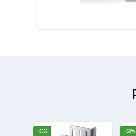
Più spazio per i tuo
Con una capacità interna di 
SpaceMax™, le pareti del frig
dimensioni esterne del frigor
-53%
-63%