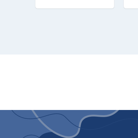
SPECIFICHE
Design
Posizionamento dell'apparec
Design del prodotto: Porta 
Colore del prodotto: Nero
Display incorporato: Sì
Tipo di display: LED