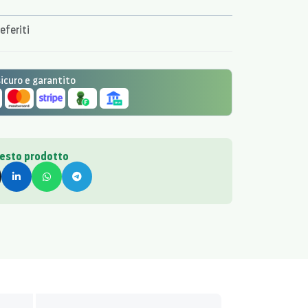
 di ben 11.
eferiti
curo e garantito
uesto prodotto