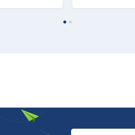
chio: Libera installazione
americana