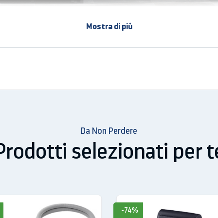
i cibi
Mostra di più
634 litri, aumenta lo spazio per la conservazione degli alimenti
o sono più sottili: potrai così disporre di tutto lo spazio che 
ifero. Inoltre, il Beverage Center aumenta la capacità del freez
Da Non Perdere
Prodotti selezionati per t
-74%