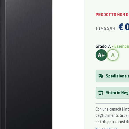
PRODOTTO NON D
€ 
€ 1.544,99
Grado: A
- Esempi
A+
A
Spedizione 
Ritiro in Ne
Con una capacità int
degli alimenti. Graz
sottili: potrai così
dimensioni esterne d