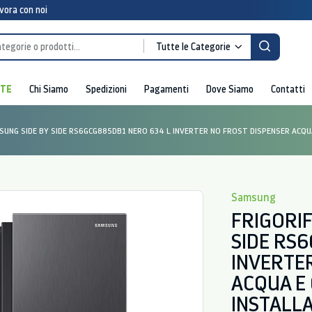
vora con noi
Tutte le Categorie
RTE
Chi Siamo
Spedizioni
Pagamenti
Dove Siamo
Contatti
SUNG SIDE BY SIDE RS6GCG885DB1 NERO 634 L INVERTER NO FROST DISPENSER ACQUA 
Samsung
FRIGORI
SIDE RS
INVERTE
ACQUA E 
INSTALLA