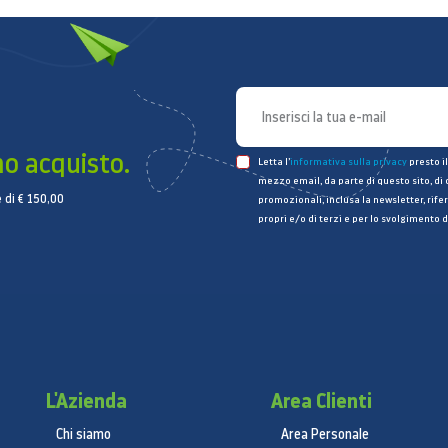
mo acquisto.
Letta l’
informativa sulla privacy
presto il
mezzo email, da parte di questo sito, di
 di € 150,00
promozionali, inclusa la newsletter, rifer
propri e/o di terzi e per lo svolgimento d
L'Azienda
Area Clienti
Chi siamo
Area Personale