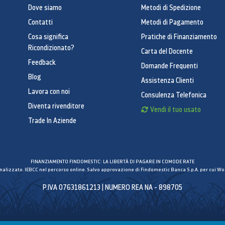
Dove siamo
Metodi di Spedizione
Contatti
Metodi di Pagamento
Cosa significa
Pratiche di Finanziamento
Ricondizionato?
Carta del Docente
Feedback
Domande Frequenti
Blog
Assistenza Clienti
Lavora con noi
Consulenza Telefonica
Diventa rivenditore
Vendi il tuo usato
Trade In Aziende
FINANZIAMENTO FINDOMESTIC: LA LIBERTÀ DI PAGARE IN COMODE RATE
inalizzato. IEBCC nel percorso online. Salvo approvazione di Findomestic Banca S.p.A. per cui Wor
P.IVA 07631861213 | NUMERO REA NA - 898705