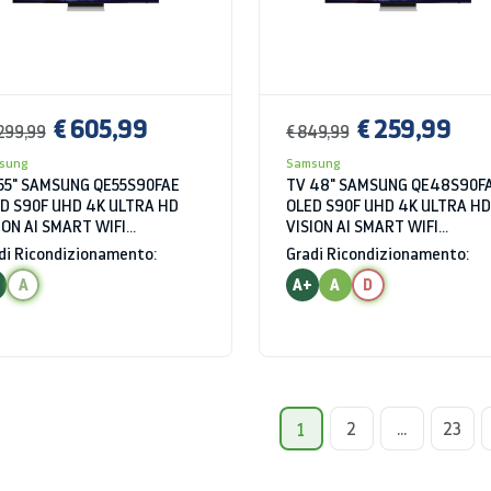
€ 605,99
€ 259,99
.299,99
€ 849,99
sung
Samsung
55" SAMSUNG QE55S90FAE
TV 48" SAMSUNG QE48S90F
D S90F UHD 4K ULTRA HD
OLED S90F UHD 4K ULTRA HD
ION AI SMART WIFI
VISION AI SMART WIFI
UETOOTH USB HDMI
BLUETOOTH USB HDMI
di Ricondizionamento:
Gradi Ricondizionamento:
PHITE BLACK
GRAPHITE BLACK
A
A+
A
D
2
...
23
1