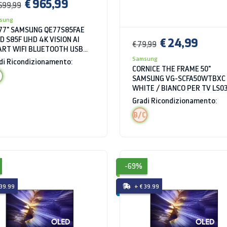
€ 965,99
.699,99
sung
77" SAMSUNG QE77S85FAE
€ 24,99
D S85F UHD 4K VISION AI
€ 79,99
RT WIFI BLUETOOTH USB
I GRAPHITE BLACK
Samsung
di Ricondizionamento:
CORNICE THE FRAME 50"
SAMSUNG VG-SCFA50WTBXC
WHITE / BIANCO PER TV LS0
2021 e LS03B 2022
Gradi Ricondizionamento:
B/C
-69%
 39.99
+ € 39.99