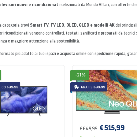
elevisori nuovi e ricondizionati
selezionati da Mondo Affari, con offerte ch
Smart TV, TV LED, OLED, QLED e modelli 4K
a categoria trovi
dei principal
ori ricondizionati vengono controllati, testati, sanificati e preparati da tecnici 
nza e maggiore attenzione alla sostenibilità.
l formato più adatto ai tuoi spazi e acquista online con spedizione rapida, gar
-21%
0.00
€ 39.99
GRATIS
€ 39.99
€ 515,99
€ 649,99