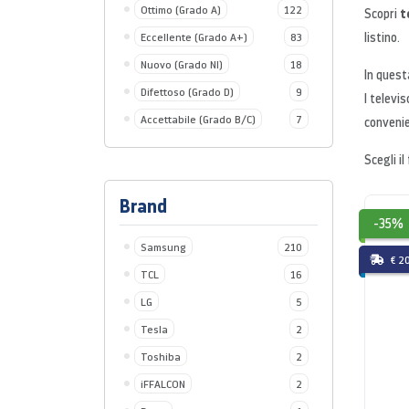
Ottimo (Grado A)
122
t
Scopri
listino.
Eccellente (Grado A+)
83
Nuovo (Grado NI)
18
In quest
Difettoso (Grado D)
9
I televis
Accettabile (Grado B/C)
7
convenie
Scegli i
Brand
-35%
Samsung
210
€ 2
TCL
16
LG
5
Tesla
2
Toshiba
2
iFFALCON
2