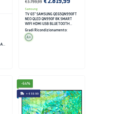
€ 2.819,99
€ 3.799,99
Samsung
TV 65" SAMSUNG QE65QN990FT
NEO QLED QN990F 8K SMART
WIFI HDMI USB BLUETOOTH
GRAPHITE BLACK
Gradi Ricondizionamento:
A+
3A
-64%
+ € 59.99