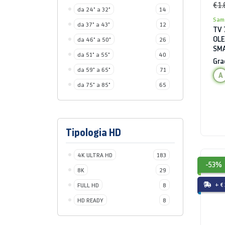
€ 1
da 24" a 32"
14
Sam
da 37" a 43"
12
TV 
OLE
da 46" a 50"
26
SMA
da 51" a 55"
40
HDM
Gra
da 59" a 65"
71
A
da 75" a 85"
65
Tipologia HD
4K ULTRA HD
183
-53%
8K
29
+ €
FULL HD
8
HD READY
8