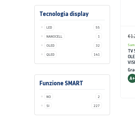
Tecnologia display
LED
55
€ 1
NANOCELL
1
Sam
OLED
32
TV 
QLED
141
OLE
VIS
BL
Gra
GRA
A+
Funzione SMART
NO
2
SI
227