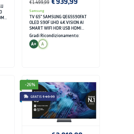
€ 939,99
€ 1.499,99
AU
Samsung
D
TV 65" SAMSUNG QE65S90FAT
DMI
OLED S90F UHD 4K VISION AI
SMART WIFI HDR USB HDMI
BLUETOOTH GRAPHITE BLACK
Gradi Ricondizionamento:
A+
A
-26%
GRATIS
€ 49.99