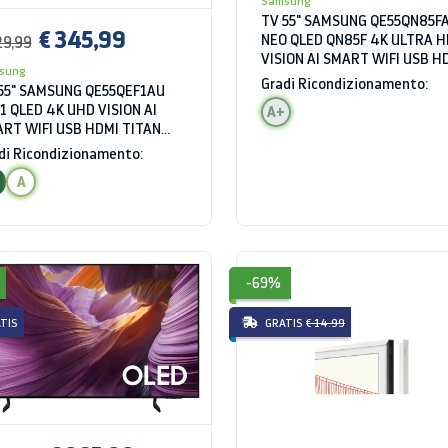
Samsung
TV 55" SAMSUNG QE55QN85F
€ 345,99
NEO QLED QN85F 4K ULTRA H
29,99
VISION AI SMART WIFI USB H
sung
ECLIPSE SILVER
Gradi Ricondizionamento:
55" SAMSUNG QE55QEF1AU
1 QLED 4K UHD VISION AI
A+
RT WIFI USB HDMI TITAN
AY
di Ricondizionamento:
A
-69%
TIS
GRATIS
€ 14.99