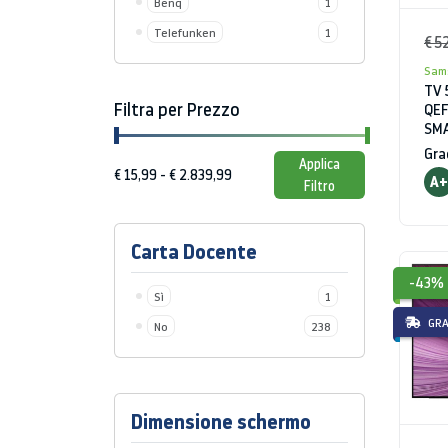
Benq
1
Telefunken
1
€ 5
Sam
TV 
Filtra per Prezzo
QEF
SMA
GR
Gra
Applica
A+
Filtro
Carta Docente
-43%
Sì
1
GRA
No
238
Dimensione schermo