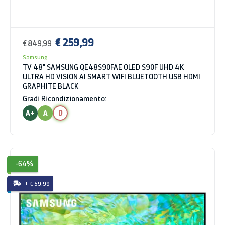
€ 259,99
€ 849,99
Samsung
TV 48" SAMSUNG QE48S90FAE OLED S90F UHD 4K
ULTRA HD VISION AI SMART WIFI BLUETOOTH USB HDMI
GRAPHITE BLACK
Gradi Ricondizionamento:
A+
A
D
-64%
+ € 59.99