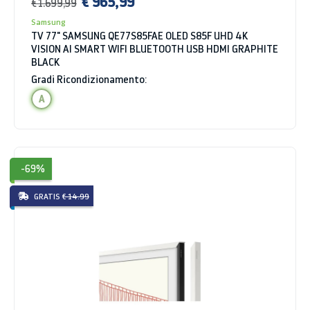
€ 965,99
€ 1.699,99
Samsung
TV 77" SAMSUNG QE77S85FAE OLED S85F UHD 4K
VISION AI SMART WIFI BLUETOOTH USB HDMI GRAPHITE
BLACK
Gradi Ricondizionamento:
A
-69%
GRATIS
€ 14.99