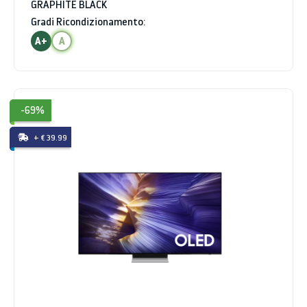
GRAPHITE BLACK
Gradi Ricondizionamento:
A+
A
-69%
+ € 39.99