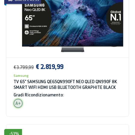
€ 2.819,99
€ 3.799,99
Samsung
TV 65" SAMSUNG QE65QN990FT NEO QLED QN990F 8K
SMART WIFI HDMI USB BLUETOOTH GRAPHITE BLACK
Gradi Ricondizionamento:
A+
-53%