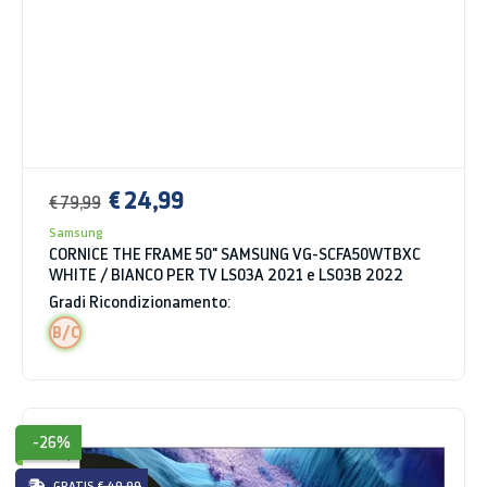
€ 24,99
€ 79,99
Samsung
CORNICE THE FRAME 50" SAMSUNG VG-SCFA50WTBXC
WHITE / BIANCO PER TV LS03A 2021 e LS03B 2022
Gradi Ricondizionamento:
B/C
-26%
GRATIS
€ 49.99