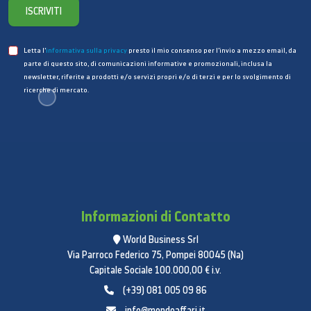
ISCRIVITI
Letta l’
informativa sulla privacy
presto il mio consenso per l’invio a mezzo email, da
parte di questo sito, di comunicazioni informative e promozionali, inclusa la
newsletter, riferite a prodotti e/o servizi propri e/o di terzi e per lo svolgimento di
ricerche di mercato.
Informazioni di Contatto
World Business Srl
Via Parroco Federico 75, Pompei 80045 (Na)
Capitale Sociale 100.000,00 € i.v.
(+39) 081 005 09 86
info@mondoaffari.it