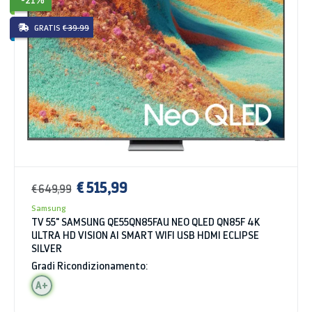
-21%
GRATIS
€ 39.99
€ 515,99
€ 649,99
Samsung
TV 55" SAMSUNG QE55QN85FAU NEO QLED QN85F 4K
ULTRA HD VISION AI SMART WIFI USB HDMI ECLIPSE
SILVER
Gradi Ricondizionamento:
A+