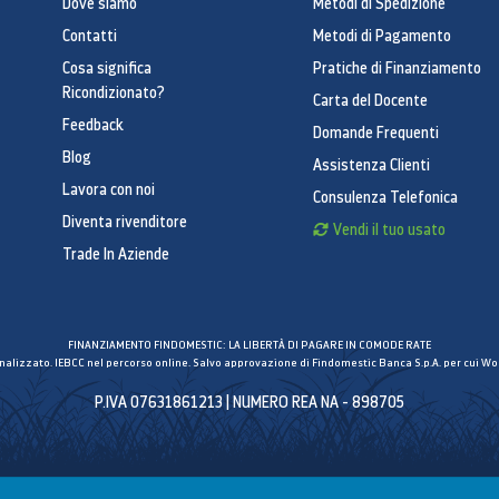
Dove siamo
Metodi di Spedizione
Contatti
Metodi di Pagamento
Cosa significa
Pratiche di Finanziamento
Ricondizionato?
Carta del Docente
Feedback
Domande Frequenti
Blog
Assistenza Clienti
Lavora con noi
Consulenza Telefonica
Diventa rivenditore
Vendi il tuo usato
Trade In Aziende
FINANZIAMENTO FINDOMESTIC: LA LIBERTÀ DI PAGARE IN COMODE RATE
inalizzato. IEBCC nel percorso online. Salvo approvazione di Findomestic Banca S.p.A. per cui Wor
P.IVA 07631861213 | NUMERO REA NA - 898705