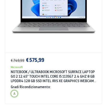
€ 575,99
€ 749,99
Microsoft
NOTEBOOK / ULTRABOOK MICROSOFT SURFACE LAPTOP
GO 2 12.45" TOUCH INTEL CORE I5 1135G7 2.4 GHZ 8 GB
LPDDR4 128 GB SSD INTEL IRIS XE GRAPHICS WEBCAM
WINDOWS 11 HOME
Gradi Ricondizionamento:
A