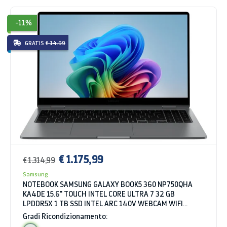
-11%
GRATIS
€ 14.99
€ 1.175,99
€ 1.314,99
Samsung
NOTEBOOK SAMSUNG GALAXY BOOK5 360 NP750QHA
KA4DE 15.6" TOUCH INTEL CORE ULTRA 7 32 GB
LPDDR5X 1 TB SSD INTEL ARC 140V WEBCAM WIFI
BLUETOOTH WINDOWS 11 HOME GRIGIO
Gradi Ricondizionamento: