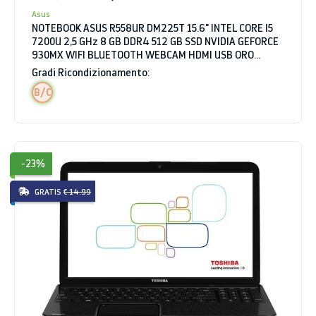
Asus
NOTEBOOK ASUS R558UR DM225T 15.6" INTEL CORE I5
7200U 2,5 GHz 8 GB DDR4 512 GB SSD NVIDIA GEFORCE
930MX WIFI BLUETOOTH WEBCAM HDMI USB ORO
WINDOWS 10 HOME
Gradi Ricondizionamento:
B/C
-23%
GRATIS
€ 14.99