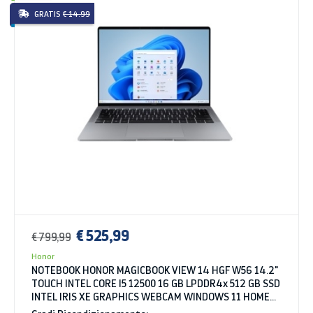
GRATIS
€ 14.99
€ 525,99
€ 799,99
Honor
NOTEBOOK HONOR MAGICBOOK VIEW 14 HGF W56 14.2"
TOUCH INTEL CORE I5 12500 16 GB LPDDR4x 512 GB SSD
INTEL IRIS XE GRAPHICS WEBCAM WINDOWS 11 HOME
SPACE GRAY