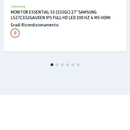
Samsung
MONITOR ESSENTIAL S3 (S33GC) 27" SAMSUNG
LS27C332GAUXEN IPS FULL HD LED 100 HZ 4 MS HDMI
Gradi Ricondizionamento:
D
*Le specifiche possono variare a seconda del modello.
**L'immagine dell'unità SSD è a solo scopo
illustrativo. La posizione dello slot SSD può variare a
seconda del modello. ***Unità SSD vendute
separatamente. SSD espandibile fino a 1TB. ****La
memoria effettiva a disposizione dell'utente è