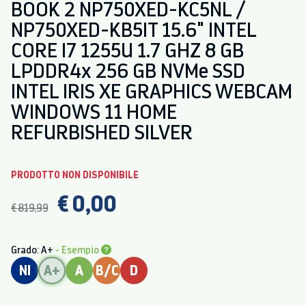
BOOK 2 NP750XED-KC5NL /
NP750XED-KB5IT 15.6" INTEL
CORE I7 1255U 1.7 GHZ 8 GB
LPDDR4x 256 GB NVMe SSD
INTEL IRIS XE GRAPHICS WEBCAM
WINDOWS 11 HOME
REFURBISHED SILVER
PRODOTTO NON DISPONIBILE
€ 0,00
€ 819,99
Grado: A+
- Esempio
NI
A+
A
B/C
D