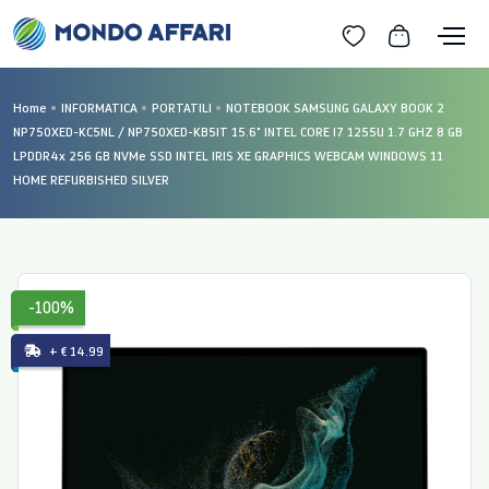
Home
INFORMATICA
PORTATILI
NOTEBOOK SAMSUNG GALAXY BOOK 2
NP750XED-KC5NL / NP750XED-KB5IT 15.6" INTEL CORE I7 1255U 1.7 GHZ 8 GB
LPDDR4x 256 GB NVMe SSD INTEL IRIS XE GRAPHICS WEBCAM WINDOWS 11
HOME REFURBISHED SILVER
-100%
+ € 14.99