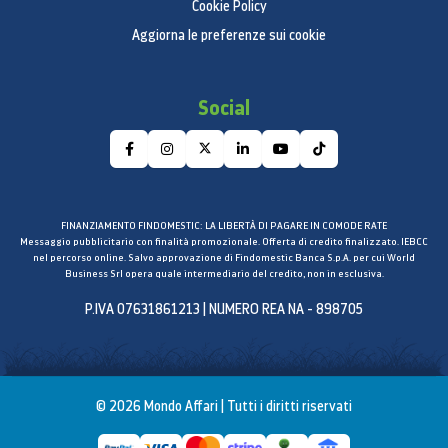
Cookie Policy
**Immagine sullo schermo simulata a scopo
illustrativo.
Aggiorna le preferenze sui cookie
Duplica lo schermo, moltiplica
la produttività
Social
Connetti il tuo Galaxy Book2 con un Galaxy Tab in
Wi-Fi per aggiungere un secondo schermo. Con la
funzione Samsung Multi Control, puoi duplicare o
espandere lo schermo e lavorare istantaneamente
FINANZIAMENTO FINDOMESTIC: LA LIBERTÀ DI PAGARE IN COMODE RATE
Messaggio pubblicitario con finalità promozionale. Offerta di credito finalizzato. IEBCC
su entrambi i dispositivi. Fai scorrere il cursore da
nel percorso online. Salvo approvazione di Findomestic Banca S.p.A. per cui World
Business Srl opera quale intermediario del credito, non in esclusiva.
uno schermo all'altro e controlla Galaxy Tab e Galaxy
Book con una sola tastiera.
P.IVA 07631861213 | NUMERO REA NA - 898705
© 2026 Mondo Affari | Tutti i diritti riservati