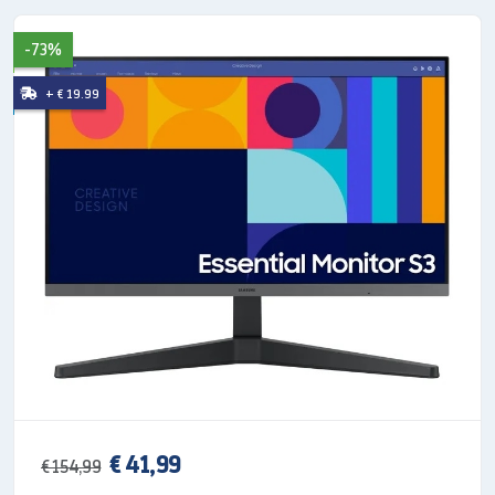
-73%
*Immagine simulata a scopo illustrativo. **Le
specifiche della CPU e della GPU possono variare a
+ € 19.99
seconda del modello, del Paese e della regione. ***La
scheda grafica Intel® Iris® Xe richiede una
configurazione di sistema con memoria a doppio
canale.
SSD veloce e potente, oltre
che espandibile
Galaxy Book2 viene fornito con un SSD potente,
capace di velocizzare le operazioni di archiviazione. È
inoltre dotato di uno slot supplementare che potrai
utilizzare per espandere la memoria.
€ 41,99
€ 154,99