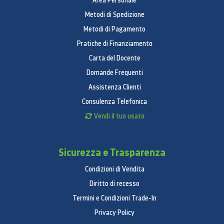
Area Personale
un'ampia gamma di dispositivi e periferiche di
Metodi di Spedizione
archiviazione apprezzeranno la possibilità di
Metodi di Pagamento
collegarsi senza dover portare con sé un adattatore
Pratiche di Finanziamento
aggiuntivo.
Carta del Docente
Domande Frequenti
Assistenza Clienti
Consulenza Telefonica
Vendi il tuo usato
Ecosistema Galaxy
Sicurezza e Trasparenza
Condizioni di Vendita
Diritto di recesso
Termini e Condizioni Trade-In
*Galaxy Tab S8, Galaxy S22 Ultra, Galaxy Watch4,
Privacy Policy
Galaxy Buds2 e S Pen venduti separatamente.