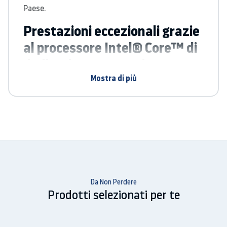
Paese.
Prestazioni eccezionali grazie
al processore Intel® Core™ di
dodicesima generazione
Mostra di più
Grazie al processore Intel® Core™ di dodicesima
generazione, il nuovo Galaxy Book2 ti offre tutta la
potenza che stavi cercando. Costruito con un
processore 10 core su un'architettura di elaborazione
multi-thread, a cui si aggiunge la scheda grafica
Intel® Iris® Xe, Galaxy Book2 porta le prestazioni ad
un livello superiore.
Da Non Perdere
Prodotti selezionati per te