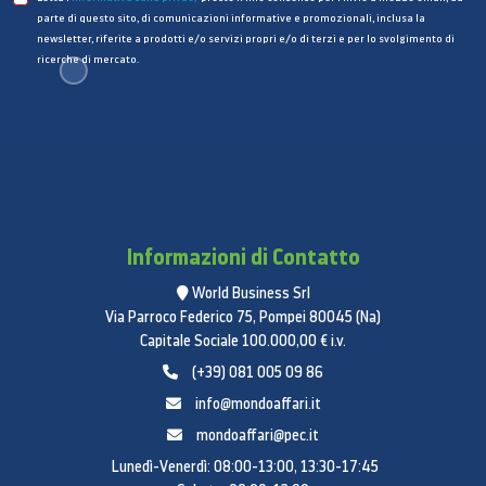
sfocatura dello sfondo.
parte di questo sito, di comunicazioni informative e promozionali, inclusa la
newsletter, riferite a prodotti e/o servizi propri e/o di terzi e per lo svolgimento di
ricerche di mercato.
Informazioni di Contatto
*Simulazione di una videochiamata su Microsoft
Teams, con chat affiancata. Licenza Microsoft Teams
World Business Srl
Via Parroco Federico 75, Pompei 80045 (Na)
disponibile separatamente. La disponibilità di
Capitale Sociale 100.000,00 € i.v.
funzionalità e app può variare in base alla regione.
(+39) 081 005 09 86
**Le prestazioni della modalità Studio possono
variare a seconda delle specifiche del prodotto.
info@mondoaffari.it
mondoaffari@pec.it
Leggera e potente, funziona
Lunedì-Venerdì: 08:00-13:00, 13:30-17:45