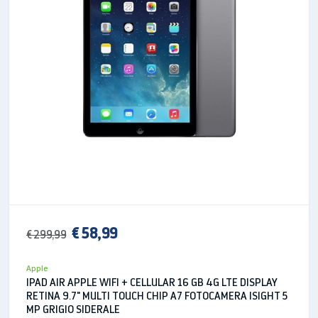
Controllo esposizione
Modalità scatto in sequenza
Tocca & metti a fuoco
Timer autoscatto
Diaframma con apertura ƒ/2.4
Obiettivo a cinque elementi
Filtro IR ibrido
Sensore BSI (backside illumination)
Stabilizzazione automatica dell’immagine
Rilevamento volti
Geotagging delle foto
Registrazione video
€ 58,99
€ 299,99
Registrazione video HD a 1080p (30 fps)
Slow-motion (120 fps)
Apple
Video Time-lapse con stabilizzazione
IPAD AIR APPLE WIFI + CELLULAR 16 GB 4G LTE DISPLAY
Stabilizzazione dell’immagine video
RETINA 9.7" MULTI TOUCH CHIP A7 FOTOCAMERA ISIGHT 5
MP GRIGIO SIDERALE
Rilevamento volti