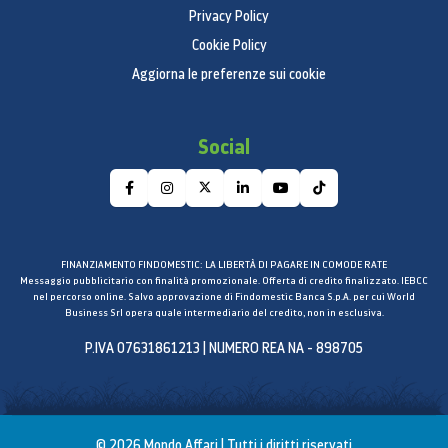
Privacy Policy
Foto
Cookie Policy
Messaggi
FaceTime
Aggiorna le preferenze sui cookie
Mail
Musica
Social
Safari
Mappe
Siri
Calendario
iTunes Store
FINANZIAMENTO FINDOMESTIC: LA LIBERTÀ DI PAGARE IN COMODE RATE
App Store
Messaggio pubblicitario con finalità promozionale. Offerta di credito finalizzato. IEBCC
nel percorso online. Salvo approvazione di Findomestic Banca S.p.A. per cui World
Note
Business Srl opera quale intermediario del credito, non in esclusiva.
Contatti
P.IVA 07631861213 | NUMERO REA NA - 898705
iBooks
Casa
Promemoria
Orologio
© 2026 Mondo Affari | Tutti i diritti riservati