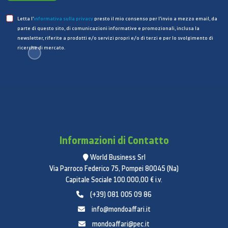
Giroscopio a 3 assi
Letta l’
informativa sulla privacy
presto il mio consenso per l’invio a mezzo email, da
Accelerometro
parte di questo sito, di comunicazioni informative e promozionali, inclusa la
Barometro
newsletter, riferite a prodotti e/o servizi propri e/o di terzi e per lo svolgimento di
ricerche di mercato.
Sensore di luce ambientale
Touch ID
Sensore di impronte digitali integrato nel tasto
Home
Apple Pay
Paga con il tuo iPad usando il Touch ID nelle app
Informazioni di Contatto
e sul web
Siri
World Business Srl
Via Parroco Federico 75, Pompei 80045 (Na)
Usi la voce per mandare messaggi, impostare
Capitale Sociale 100.000,00 € i.v.
promemoria e altro
(+39) 081 005 09 86
Utilizzo hands-free
info@mondoaffari.it
Ascolto e riconoscimento brani
mondoaffari@pec.it