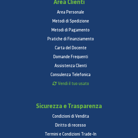
Area Clienti
nuovo iPad. Potenti tecnologie integrate
supportano le capacità visive, uditive, fisiche e
Area Personale
motorie, e aiutano l’apprendimento e
Metodi di Spedizione
l’alfabetizzazione; grazie a loro potrai fare e creare
Metodi di Pagamento
cose straordinarie.
Pratiche di Finanziamento
Le funzioni includono:
Carta del Docente
Domande Frequenti
VoiceOver
Assistenza Clienti
Zoom
Consulenza Telefonica
Lente d’ingrandimento
Vendi il tuo usato
Siri e Dettatura
Controllo interruttori
Sottotitoli per non udenti
Sicurezza e Trasparenza
AssistiveTouch
Leggi schermata
Condizioni di Vendita
App incluse
Diritto di recesso
Termini e Condizioni Trade-In
Fotocamera