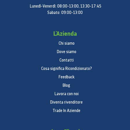
Batteria e alimentazione
Lunedì-Venerdì: 08:00-13:00, 13:30-17:45
Sabato: 09:00-13:00
Batteria integrata ricaricabile ai polimeri di litio
da 32,4 wattora
Fino a 10 ore di navigazione in Wi‑Fi,
L'Azienda
riproduzione video o riproduzione audio
Chi siamo
Ricarica tramite alimentatore o tramite
computer via USB
Dove siamo
Sistema operativo
Contatti
Cosa significa Ricondizionato?
iOS 11
Feedback
Con nuove funzioni pensate per fare tutto in modo
Blog
più facile, veloce e personalizzato, iOS 11 rende il tuo
iPad ancora più potente e intelligente.
Lavora con noi
Diventa rivenditore
Accessibilità
Trade In Aziende
Le funzioni per l’accessibilità permettono alle
persone con disabilità di sfruttare al massimo il