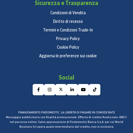
Sicurezza e Trasparenza
Giroscopio a 3 assi
Accelerometro
Condizioni di Vendita
Barometro
Diritto di recesso
Sensore di luce ambientale
Termini e Condizioni Trade-In
Touch ID
Privacy Policy
Cookie Policy
Sblocchi l’iPad con un tocco
Proteggi i dati personali nelle app
Aggiorna le preferenze sui cookie
Fai acquisti su iTunes Store, App Store e Apple
Books
Social
Siri
Per mandare messaggi, impostare promemoria e
molto altro, usando la voce
Suggeri­menti proattivi
FINANZIAMENTO FINDOMESTIC: LA LIBERTÀ DI PAGARE IN COMODE RATE
Utilizzo hands‑free
Messaggio pubblicitario con finalità promozionale. Offerta di credito finalizzato. IEBCC
Ascolto e ricono­scimento brani
nel percorso online. Salvo approvazione di Findomestic Banca S.p.A. per cui World
Business Srl opera quale intermediario del credito, non in esclusiva.
Ricarica ed espansione