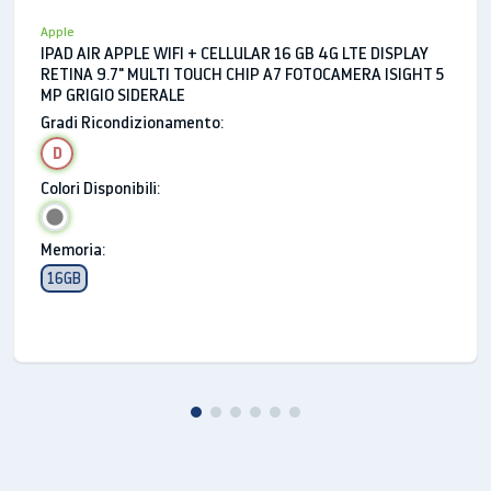
Apple M1
Apple
IPAD AIR APPLE WIFI + CELLULAR 16 GB 4G LTE DISPLAY
CPU 8‑core con 4 performance core e 4 efficiency
RETINA 9.7" MULTI TOUCH CHIP A7 FOTOCAMERA ISIGHT 5
MP GRIGIO SIDERALE
core
Gradi Ricondizionamento:
GPU 8‑core
D
Neural Engine 16‑core
8GB di RAM
Colori Disponibili:
Media engine
Memoria:
H.264 e HEVC con accelerazione hardware
16GB
Motore di decodifica video
Motore di codifica video
Fotocamera
Grandangolo da 12MP, diaframma con apertura
ƒ/1.8
Zoom digitale fino a 5x
Obiettivo a cinque elementi