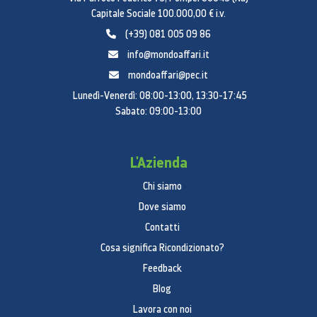
(1080p e 720p)
Capitale Sociale 100.000,00 € i.v.
Foto e Live Photos ad ampia gamma cromatica
(+39) 081 005 09 86
Correzione dell’obiettivo
info@mondoaffari.it
Retina Flash
Stabilizzazione automatica dell’immagine
mondoaffari@pec.it
Modalità scatto in sequenza
Lunedì-Venerdì: 08:00-13:00, 13:30-17:45
Chiamate video
Sabato: 09:00-13:00
FaceTime video
Inquadratura automatica
L'Azienda
Da iPad a qualsiasi dispositivo con FaceTime, via
Chi siamo
Wi‑Fi o rete cellulare
Dove siamo
Chiamate audio
Contatti
FaceTime audio
Cosa significa Ricondizionato?
Da iPad a qualsiasi dispositivo con FaceTime, via
Feedback
Wi‑Fi o rete cellulare
Blog
Altopar­lanti
Lavora con noi