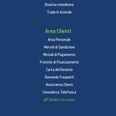
Altopar­lanti stereo
Diventa rivenditore
Microfoni
Trade In Aziende
Due microfoni per chiamate e registrazione
audio e video
Area Clienti
Cellulare e wireless
Area Personale
Wi‑Fi 6 (802.11ax) con tecnologia MIMO 2×2; fino
Metodi di Spedizione
a 1,2 Gbps
Metodi di Pagamento
Dual band simultanea
Pratiche di Finanziamento
Bluetooth 5.0
Carta del Docente
Posizione
Domande Frequenti
Bussola digitale
Assistenza Clienti
Wi‑Fi
Consulenza Telefonica
Microlocaliz­zazione iBeacon
Vendi il tuo usato
Sensori
Touch ID