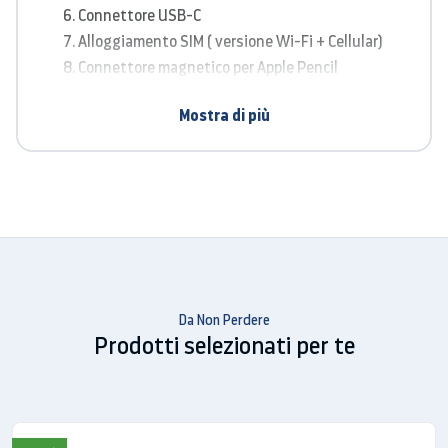
Connettore USB-C
Alloggiamento SIM ( versione
Wi-Fi + Cellular)
Connettore magnetico per Apple Pencil
Mostra di più
Da Non Perdere
Prodotti selezionati per te
Display
Liquid Retina
Multi‑Touch retroilluminato LED da 10,9"
(diagonale) con tecnologia IPS