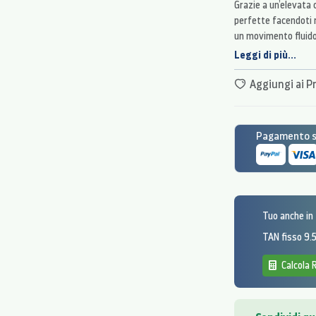
Grazie a un’elevata 
perfette facendoti r
un movimento fluido 
dimensioni.
Leggi di più...
Aggiungi ai Pr
Pagamento si
Tuo anche in
TAN fisso 9
Calcola 