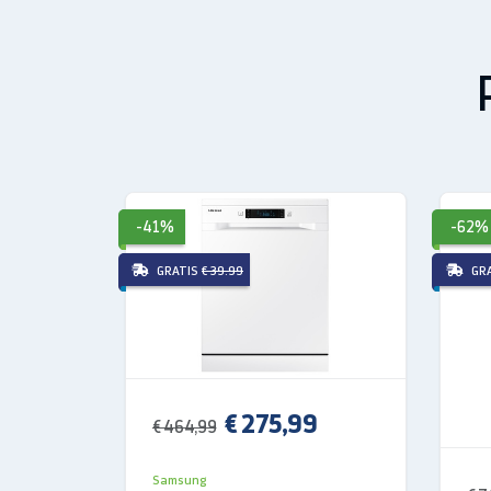
-41%
-62%
GRATIS
€ 39.99
GR
SPECIFICHE
Design
Coperti
14
€ 275,99
€ 464,99
Colore della porta
Bianco
Display incorporato
Sì
Samsung