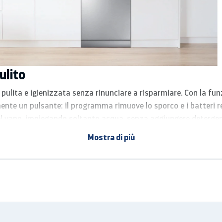
ulito
 pulita e igienizzata senza rinunciare a risparmiare. Con la fun
te un pulsante: il programma rimuove lo sporco e i batteri res
el vano, impiegando soltanto acqua, senza aggiungere detergent
Mostra di più