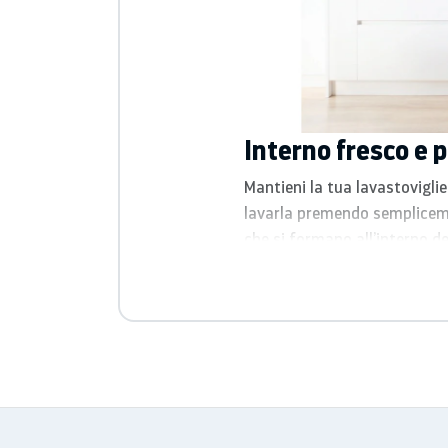
Interno fresco e p
Mantieni la tua lavastoviglie
lavarla premendo semplicemen
che si formano all’interno d