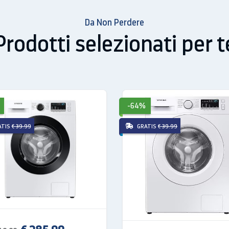
Da Non Perdere
Prodotti selezionati per t
-64%
ATIS
€ 39.99
GRATIS
€ 39.99