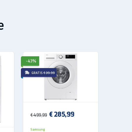
e
-43%
-42%
GRATIS
€ 39.99
GRATIS
€ 
€ 285,99
€ 499,99
€ 489,99
Samsung