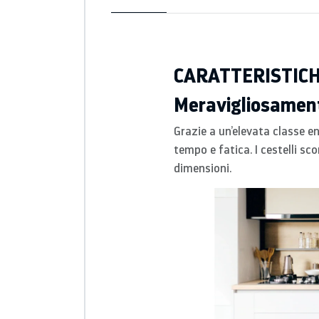
CARATTERISTIC
Meravigliosament
Grazie a un’elevata classe e
tempo e fatica. I cestelli s
dimensioni.