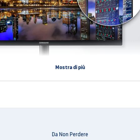
Mostra di più
spazio
l fino a 1,7 volte superiore rispetto al Full HD, la risoluzione
lmente definite e ricche di dettagli, ma mette a disposizione 
isualizzare meglio documenti e pagine web senza dover scorrer
Da Non Perdere