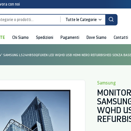
vora con noi
Tutte le Categorie
RTE
Chi Siamo
Spedizioni
Pagamenti
Dove Siamo
Contatti
4" SAMSUNG LS24H850QFUXEN LED WQHD USB HDMI NERO REFURBISHED SENZA BAS
Samsung
MONITOR
SAMSUNG
WQHD US
REFURBI