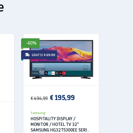
e
-60%
-78%
GRATIS
€ 19.99
GRATIS
€ 
€ 195,99
€ 494,99
€ 999,99
Samsung
Samsung
HOSPITALITY DISPLAY /
MONITOR
MONITOR / HOTEL TV 32"
G7 G75N
SAMSUNG HG32T5300EE SERIE
tere dati e il segnale video