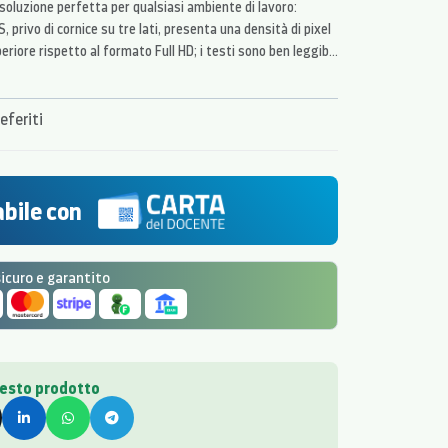
 soluzione perfetta per qualsiasi ambiente di lavoro:
, privo di cornice su tre lati, presenta una densità di pixel
periore rispetto al formato Full HD; i testi sono ben leggibili
i e le immagini risultano nitidissime senza distorsioni
dentemente dall'angolo di osservazione.
eferiti
bile con
curo e garantito
uesto prodotto