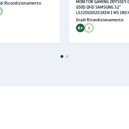
R10
MONITOR GAMING ODYSSEY G
di Ricondizionamento:
G50D QHD SAMSUNG 32"
ivo collegato utilizzando un singolo cavo per il collegamento.
+
LS32DG502EUXEN 1 MS 180 
HDMI HDR
Gradi Ricondizionamento:
A+
A