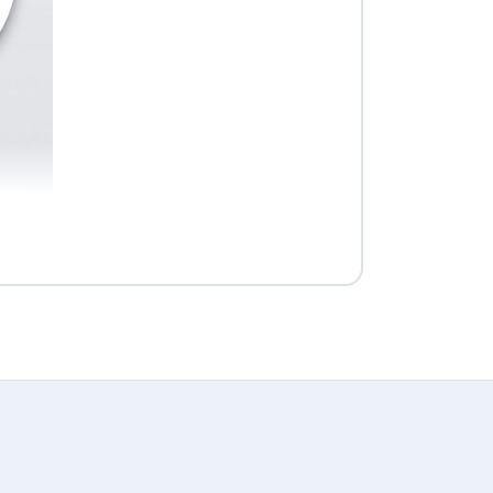
 WQHD non garantisce
anche uno spazio di lavoro
e o ingrandire