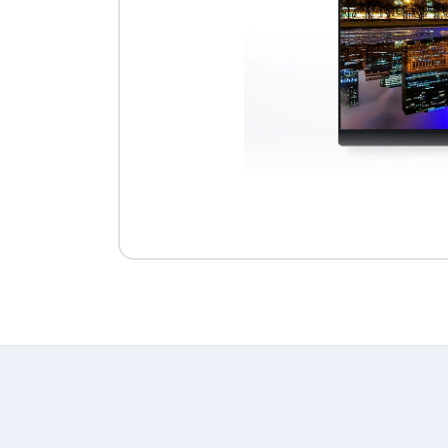
Più dettagli, più 
Dotata di una densità di pixe
solamente immagini incredibi
più ampio che consente di v
continuamente la pagina.