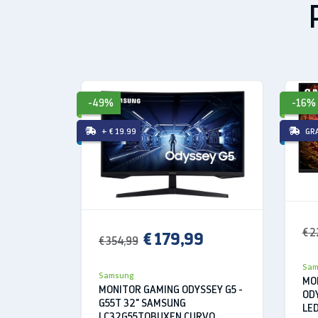
-49%
-16%
+ € 19.99
GR
€ 2
€ 179,99
€ 354,99
Sam
Samsung
MO
USB di tipo C, una
MONITOR GAMING ODYSSEY G5 -
OD
G55T 32" SAMSUNG
LED
LC32G55TQBUXEN CURVO
Il monitor è dotato di una po