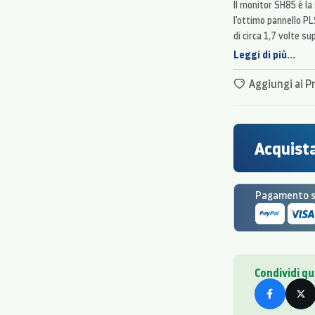
Il monitor SH85 è la
l'ottimo pannello PLS
di circa 1,7 volte su
in tutte le loro part
Leggi di più...
cromatiche, indipen
Aggiungi ai Pr
Acquista
Pagamento si
Condividi q