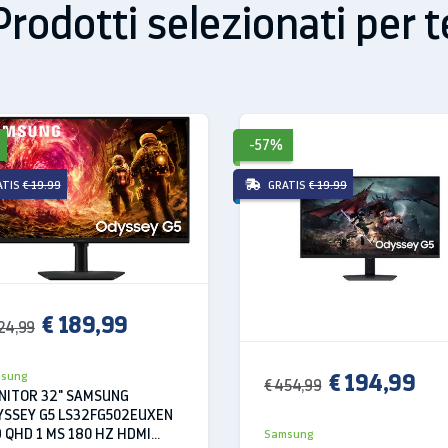
Prodotti selezionati per t
-57%
ATIS
€ 19.99
GRATIS
€ 19.99
€ 189,99
24,99
€ 194,99
sung
€ 454,99
NITOR 32" SAMSUNG
 pratica soluzione per la connettività
YSSEY G5 LS32FG502EUXEN
 QHD 1 MS 180 HZ HDMI
Samsung
rta USB di tipo C che consente di alimentare il monitor, trasmet