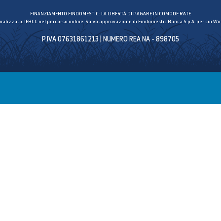
FINANZIAMENTO FINDOMESTIC: LA LIBERTÀ DI PAGARE IN COMODE RATE
inalizzato. IEBCC nel percorso online. Salvo approvazione di Findomestic Banca S.p.A. per cui Wor
P.IVA 07631861213 | NUMERO REA NA - 898705