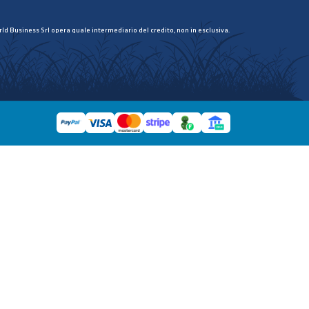
ld Business Srl opera quale intermediario del credito, non in esclusiva.