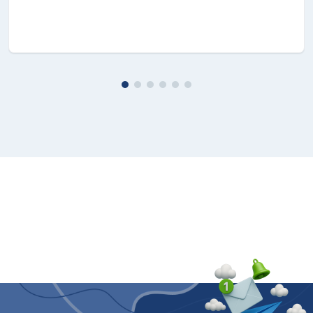
L'innovativa fotocamera per scenari scarsamente
illuminati trasformerà radicalmente le tue foto e i
tuoi video notturni. I nostri nuovi sensori di
immagine assorbono più luce per produrre foto
ancora più ricche di dettagli, anche al buio. La
modalità notturna unisce fino a 30 immagini
istantaneamente per creare una singola immagine
indimenticabile. Con Galaxy S20 puoi registrare
anche Video HDR per ottenere riprese notturne
ancora più ricche e luminose.