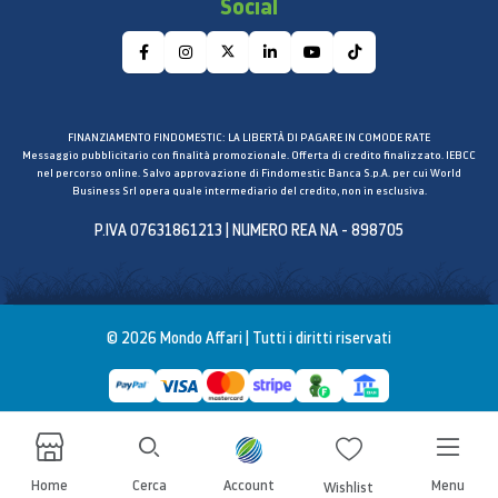
Social
Tipo di slot SIM: SIM 1 + Ibrido (SIM o MicroSD) o
Embedded SIM
Tipo rete: 2G GSM, 3G WCDMA, 4G LTE FDD, 4G
LTE TDD
2G GSM: GSM850, GSM900, DCS1800, PCS1900
FINANZIAMENTO FINDOMESTIC: LA LIBERTÀ DI PAGARE IN COMODE RATE
3G UMTS: B1 (2100), B2 (1900), B4 (AWS), B5
Messaggio pubblicitario con finalità promozionale. Offerta di credito finalizzato. IEBCC
nel percorso online. Salvo approvazione di Findomestic Banca S.p.A. per cui World
(850), B8 (900)
Business Srl opera quale intermediario del credito, non in esclusiva.
4G FDD LTE: B1 (2100), B2 (1900), B3 (1800), B4
P.IVA 07631861213 | NUMERO REA NA - 898705
(AWS), B5 (850), B7 (2600), B8 (900), B12 (700),
B13 (700), B17 (700), B18 (800), B19 (800), B20
(800), B25 (1900), B26 (850), B28 (700),
B32(1500), B66(AWS-3)
© 2026 Mondo Affari | Tutti i diritti riservati
4G TDD LTE: B38 (2600), B39 (1900), B40 (2300),
B41 (2500)
Connettività
ANT+: Sì
Interfaccia USB: USB Tipo-C
Home
Cerca
Account
Menu
Wishlist