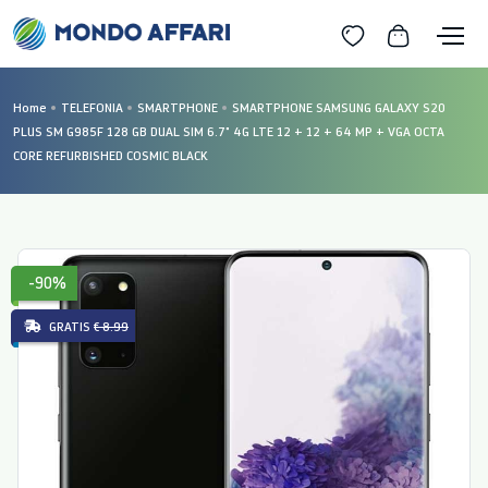
Home
TELEFONIA
SMARTPHONE
SMARTPHONE SAMSUNG GALAXY S20
PLUS SM G985F 128 GB DUAL SIM 6.7" 4G LTE 12 + 12 + 64 MP + VGA OCTA
CORE REFURBISHED COSMIC BLACK
-90%
GRATIS
€ 8.99