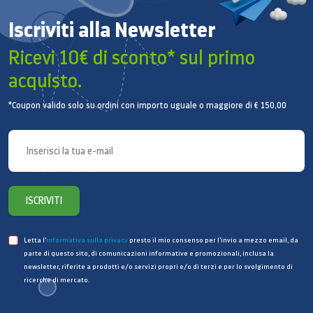
Iscriviti alla Newsletter
Ricevi 10€ di sconto* sul primo
acquisto.
*Coupon valido solo su ordini con importo uguale o maggiore di € 150,00
ISCRIVITI
SPECIFICHE
Letta l’
informativa sulla privacy
presto il mio consenso per l’invio a mezzo email, da
Processore
parte di questo sito, di comunicazioni informative e promozionali, inclusa la
newsletter, riferite a prodotti e/o servizi propri e/o di terzi e per lo svolgimento di
ricerche di mercato.
Velocità CPU: 2.73GHz, 2.5GHz, 2GHz
Tipo CPU: Octa-Core