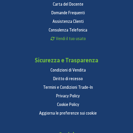
Carta del Docente
approssimativamente pari all'81% della capacità
Domande Frequenti
di memoria totale indicata.
Assistenza Clienti
Supporto memoria esterna: microSD (fino a 1TB)
Consulenza Telefonica
Informazioni importanti: Memoria Esterna
Vendi il tuo usato
(MicroSD)
Le applicazioni possono essere trasferite sulla
Sicurezza e Trasparenza
MicroSD solo dopo che siano state installate
sulla memoria interna del dispositivo. Alcune
Condizioni di Vendita
applicazioni potrebbero non consentire il loro
Diritto di recesso
trasferimento sulla MicroSD o consentirne
Termini e Condizioni Trade-In
trasferimenti parziali in funzione delle
Privacy Policy
configurazioni adottate dagli sviluppatori.
Cookie Policy
Reti
Aggiorna le preferenze sui cookie
Numero di SIM: Dual-SIM
Tipo scheda SIM: Nano-SIM (4FF), SIM integrata