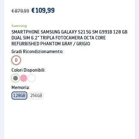
a 14 foto e video con effetti diversi tra cui ultra
wide, bokeh, foto ritagliate, video time-lapse e altro
€ 109,99
€ 879,99
ancora. Scatta una volta, ottieni più opzioni e scegli
qual è l'istante che vuoi immortalare*.
Samsung
SMARTPHONE SAMSUNG GALAXY S21 5G SM G991B 128 GB
DUAL SIM 6.2" TRIPLA FOTOCAMERA OCTA CORE
REFURBISHED PHANTOM GRAY / GRIGIO
Gradi Ricondizionamento:
D
Colori Disponibili:
Memoria:
128GB
256GB
* Richiede minimo 3 secondi e massimo 10 secondi di
scatto.
Scatto notturno