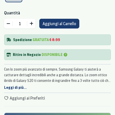
Quantità
Aggiungi al Carrello
Spedizione
GRATUITA
€ 8.99
Ritiro in Negozio
DISPONIBILE
Con lo zoom più avanzato di sempre, Samsung Galaxy ti aiuterà a
catturare dettagli incredibili anche a grande distanza. Lo zoom ottico
ibrido di Galaxy S20 ti consente di ingrandire fino a 3 volte tutto ciò che
cattura la tua attenzione senza alcuna perdita di qualità dell'immagine.
Leggi di più...
Aggiungi ai Preferiti