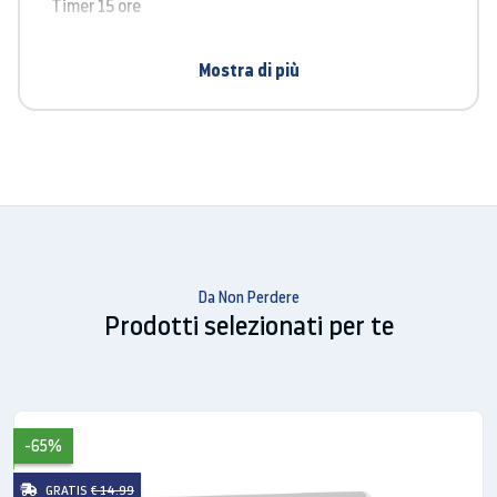
Timer 15 ore
COD: 8019101730107
Mostra di più
Categorie: Interno, Riscaldamento
Da Non Perdere
Prodotti selezionati per te
-65%
GRATIS
€ 14.99