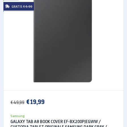
Tecnologia (Schermo Principale):
Dynamic
GRATIS
€ 5.99
AMOLED 2X
Profondità dei colori (Schermo
Principale):
16M
Supporto S Pen
Sì (Gesti/Controllo Remoto)
Fotocamera
Fotocamera posteriore - Auto Focus:
Sì
Fotocamera frontale - Risoluzione:
12.0 MP +
12.0 MP
€ 19,99
€ 49,99
Fotocamera posteriore - Flash:
Sì
Samsung
GALAXY TAB A8 BOOK COVER EF-BX200PJEGWW /
Risoluzione registrazione video:
UHD 4K
CUSTODIA TABLET ORIGINALE SAMSUNG DARK GRAY /