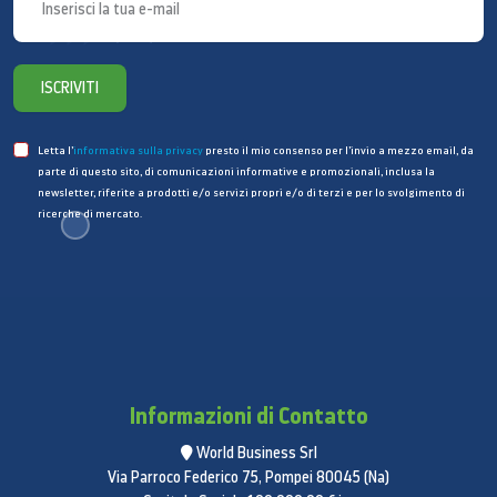
MHL:
No
Wi-Fi:
802.11 a/b/g/n/ac/ax 2.4G+5GHz+6GHz,
ISCRIVITI
HE160, MIMO, 1024-QAM
Letta l’
informativa sulla privacy
presto il mio consenso per l’invio a mezzo email, da
Wi-Fi Direct:
Sì
parte di questo sito, di comunicazioni informative e promozionali, inclusa la
newsletter, riferite a prodotti e/o servizi propri e/o di terzi e per lo svolgimento di
Versione Bluetooth:
Bluetooth v5.3
ricerche di mercato.
NFC:
No
Profili Bluetooth:
A2DP, AVRCP, DI, HID, HOGP,
OPP, PAN, PBP, TMAP
Informazioni di Contatto
PC Sync.:
Smart Switch (versione PC)
Sistema Operativo
World Business Srl
Via Parroco Federico 75, Pompei 80045 (Na)
Android