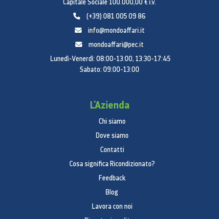
Capitale Sociale 100.000,00 € i.v.
Informazioni generali
(+39) 081 005 09 86
Colore:
Graphite
info@mondoaffari.it
mondoaffari@pec.it
Tipologia di Design:
Tablet
Lunedì-Venerdì: 08:00-13:00, 13:30-17:45
Sensori
Sabato: 09:00-13:00
Accelerometro, Sensore impronte digitali,
Giroscopio, Campo magnetico, Sensore Hall,
L'Azienda
Sensore di luminosità
Chi siamo
Specifiche fisiche
Dove siamo
Dimensioni (AxLxP, mm):
208.6 x 326.4 x 5.5
Contatti
Cosa significa Ricondizionato?
Peso (g):
732
Feedback
Audio e Video
Blog
Formati riproduzione video:
MP4, M4V, 3GP,
Lavora con noi
3G2, AVI, FLV, MKV, WEBM