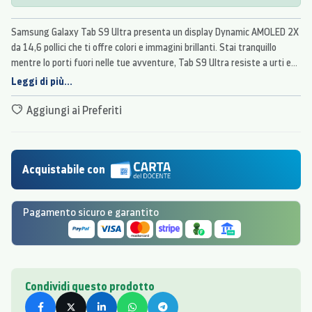
Samsung Galaxy Tab S9 Ultra presenta un display Dynamic AMOLED 2X
da 14,6 pollici che ti offre colori e immagini brillanti. Stai tranquillo
mentre lo porti fuori nelle tue avventure, Tab S9 Ultra resiste a urti e
cadute grazie alla cornice Armor Aluminum.
Leggi di più...
Aggiungi ai Preferiti
Acquistabile con
Pagamento sicuro e garantito
Condividi questo prodotto