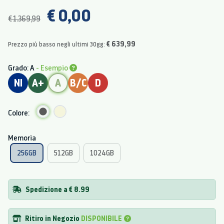
€ 0,00
€ 1.369,99
€ 639,99
Prezzo più basso negli ultimi 30gg:
Grado: A
- Esempio
NI
A+
A
B/C
D
Colore:
Memoria
256GB
512GB
1024GB
Spedizione a € 8.99
Ritiro in Negozio
DISPONIBILE