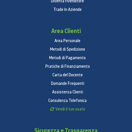
Diventa rivenditore
Trade In Aziende
Risoluzione riproduzione video:
UHD 8K (7680
x 4320) @60fps
Area Clienti
Formati riproduzione audio:
MP3, M4A, 3GA,
Area Personale
AAC, OGG, OGA, WAV, AMR, AWB, FLAC, MID, MIDI,
Metodi di Spedizione
XMF, MXMF, IMY, RTTTL, RTX, OTA
Metodi di Pagamento
Servizi e Applicazioni
Pratiche di Finanziamento
Tipo di Gear supportato:
Galaxy Buds2 Pro,
Carta del Docente
Galaxy Buds Pro, Galaxy Buds Live, Galaxy
Domande Frequenti
Buds+, Galaxy Buds2, Galaxy Buds
Assistenza Clienti
Consulenza Telefonica
Mobile TV:
No
Vendi il tuo usato
Sicurezza e Trasparenza