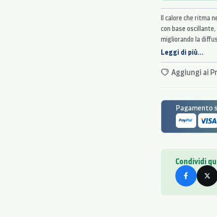
Il calore che ritma n
con base oscillante, 
migliorando la diffus
per l’utilizzo in bagn
Leggi di più...
Aggiungi ai Pr
Pagamento si
Condividi q