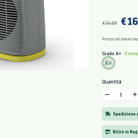
€ 16
€ 34,99
Prezzo più basso neg
Grado: A+
- Esem
A+
Quantità
Spedizione a
Ritiro in Ne