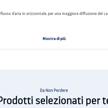
lusso d’aria in orizzontale, per una maggiore diffusione del ca
le (1000/2000W).
Mostra di più
li di potenza, per un comfort personalizzato.
ile: 1000 - 2000 W
Da Non Perdere
Prodotti selezionati per t
o