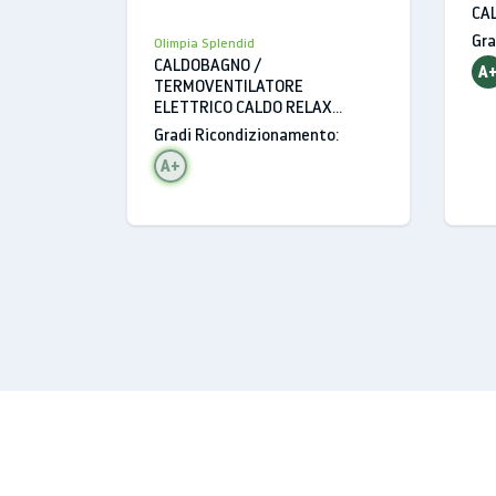
CA
SPL
Gra
Olimpia Splendid
18
CALDOBAGNO /
A
CE
TERMOVENTILATORE
ELETTRICO CALDO RELAX
OLIMPIA SPLENDID 2000W TRE
Gradi Ricondizionamento:
MODALITA' D'USO BIANCO / BLU
A+