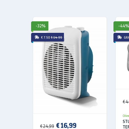
-32%
-44%
€ 7.50
€ 14.99
GR
€ 4
Oli
ST
€ 16,99
€ 24,99
TE