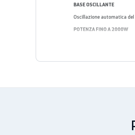
BASE OSCILLANTE
Oscillazione automatica del f
POTENZA FINO A 2000W
Livello di potenza regolabi
3 MODALITA D’USO
Sola ventilazione e due livel
SPECIFICHE
Resistenza ad aghi
Potenza termica selezionab
Funzione sola ventilazione
Funzione oscillante
Termostato di sicurezza
Dispositivo antiribaltament