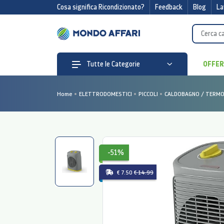
Cosa significa Ricondizionato?
Feedback
Blog
La
OFFE
Tutte le Categorie
Home
ELETTRODOMESTICI
PICCOLI
CALDOBAGNO / TERMOV
-51%
€ 7.50
€ 14.99