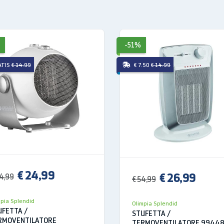
-51%
ATIS
€ 14.99
€ 7.50
€ 14.99
€ 24,99
€ 26,99
4,99
€ 54,99
mpia Splendid
Olimpia Splendid
UFETTA /
STUFETTA /
RMOVENTILATORE
TERMOVENTILATORE 9944