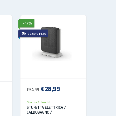
-47%
-30%
€ 7.50
€ 14.99
GRATIS
€ 
€ 28,99
€ 54,99
€ 79,99
Olimpia Splendid
Olimpia Sp
STUFETTA ELETTRICA /
STUFETT
CALDOBAGNO /
8
TERMOVE