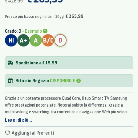
€ 426,99
€ 265,99
Prezzo più basso negli ultimi 30gg:
Grado: D
- Esempio
NI
A+
A
B/C
D
Spedizione a € 19.99
Ritiro in Negozio
DISPONIBILE
Grazie a un potente processore Quad Core, il tuo Smart TV Samsung
offre prestazioni potenziate. Noterai subito la differenza, grazie a
multitasking e switching tra contenuto e navigazione Web più veloci
oltre a un’interazione più fluida. Grazie a tutta questa potenza, la tua
Leggi di più...
esperienza di intrattenimento sarà molto più fruibile, con minori tempi
di attesa e più tempo per vedere i tuoi contenuti preferiti.
Aggiungi ai Preferiti