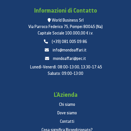
solo un’anticipazione degli incredibili servizi e dei
contenuti personalizzati che ti aspettano.
Informazioni di Contatto
Potente processore
World Business Srl
Quad Core per
Via Parroco Federico 75, Pompei 80045 (Na)
Capitale Sociale 100.000,00 € i.v.
prestazioni più veloci
(+39) 081 005 09 86
info@mondoaffari.it
mondoaffari@pec.it
Lunedì-Venerdì: 08:00-13:00, 13:30-17:45
Grazie a un potente processore Quad Core, il tuo
Sabato: 09:00-13:00
Smart TV Samsung offre prestazioni potenziate.
Noterai subito la differenza, grazie a multitasking e
switching tra contenuto e navigazione Web più
L'Azienda
veloci oltre a un’interazione più fluida. Grazie a tutta
questa potenza, la tua esperienza di
Chi siamo
intrattenimento sarà molto più fruibile, con minori
Dove siamo
tempi di attesa e più tempo per vedere i tuoi
Contatti
contenuti preferiti.
Cosa significa Ricondizionato?