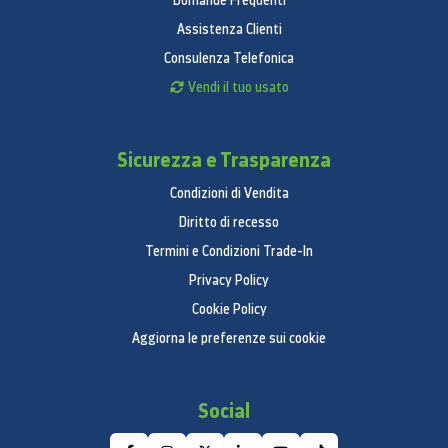
Domande Frequenti
Samsung SMART TV
Assistenza Clienti
Consulenza Telefonica
Si
Vendi il tuo usato
Smart Hub
Si
Sicurezza e Trasparenza
Skype™ TV su Samsung
Condizioni di Vendita
Si
Diritto di recesso
Social TV
Termini e Condizioni Trade-In
Privacy Policy
Si
Cookie Policy
Web Browser
Aggiorna le preferenze sui cookie
Si
Search All
Social
Si