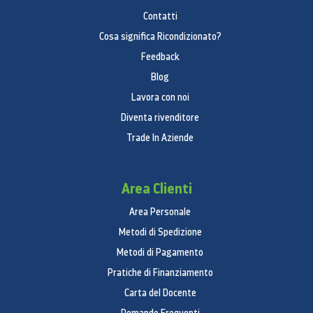
Contatti
SPECIFICHE
Cosa significa Ricondizionato?
Feedback
Serie
Blog
Lavora con noi
Serie
Diventa rivenditore
8
Trade In Aziende
Prodotto
Prodotto
Area Clienti
Smart TV 3D LED
Area Personale
MOSTRA PIÙ SPEC
Metodi di Spedizione
Metodi di Pagamento
Funzioni Smart TV
Pratiche di Finanziamento
Samsung Apps
Carta del Docente
Si