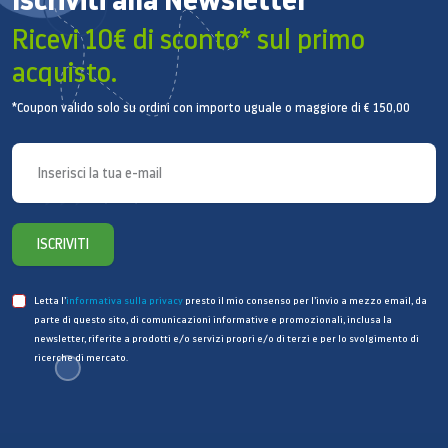
applicazioni preferite, i video salvati e fa accedere
Ricevi 10€ di sconto* sul primo
ciascuno direttamente ai propri profili personali sui
social network. Con le applicazioni fitness hai un
acquisto.
personal trainer tutto per te: Smart TV riconosce la
tua posizione e ti aiuta a correggerti per ottenere il
*Coupon valido solo su ordini con importo uguale o maggiore di € 150,00
meglio dai tuoi esercizi.
I tuoi contenuti sempre
con te.
ISCRIVITI
Uno spazio dedicato ai tuoi
contenuti.
Letta l’
informativa sulla privacy
presto il mio consenso per l’invio a mezzo email, da
parte di questo sito, di comunicazioni informative e promozionali, inclusa la
newsletter, riferite a prodotti e/o servizi propri e/o di terzi e per lo svolgimento di
Cloud è uno spazio online gratuito e sicuro dove
ricerche di mercato.
archiviare i tuoi contenuti e averli sempre a
disposizione. Salvare i file è facilissimo e rivederli è
semplice ed emozionante!