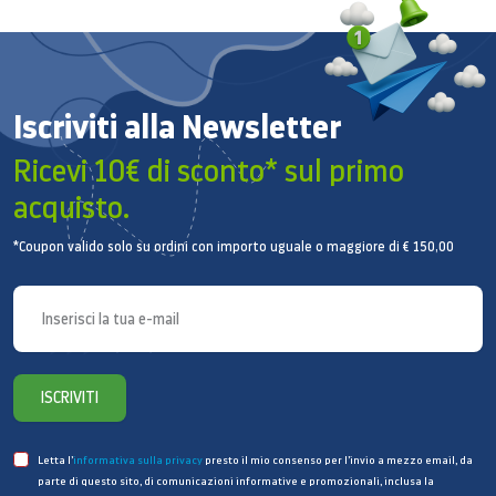
modello e sono soggetti a modifiche senza
preavviso. * L’interfaccia utente è soggetta a
modifiche senza preavviso. * Potrebbe essere
necessario scaricare un’apposita app per accedere a
Iscriviti alla Newsletter
determinati giochi o servizi. * Per alcuni giochi
potrebbe essere necessario acquistare un controller
Ricevi 10€ di sconto* sul primo
(venduto separatamente).* Potrebbero essere
acquisto.
necessari una connessione Internet e un
abbonamento.* È necessario avere un account
*Coupon valido solo su ordini con importo uguale o maggiore di € 150,00
Samsung.
Upscaling 4K
Con le prestazioni straordinarie offerte
dall’upscaling in 4K, potrai guardare i tuoi contenuti
ISCRIVITI
preferiti anche in 4K.
Letta l’
informativa sulla privacy
presto il mio consenso per l’invio a mezzo email, da
parte di questo sito, di comunicazioni informative e promozionali, inclusa la