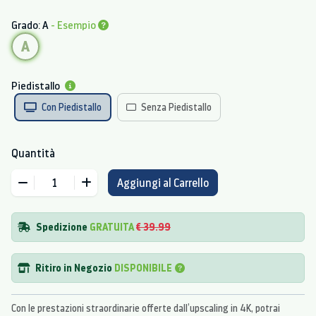
Grado: A
- Esempio
A
Piedistallo
Con Piedistallo
Senza Piedistallo
Quantità
Aggiungi al Carrello
Spedizione
GRATUITA
€ 39.99
Ritiro in Negozio
DISPONIBILE
Con le prestazioni straordinarie offerte dall’upscaling in 4K, potrai