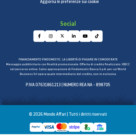
Aggiorna le preferenze sui cookie
Social
*I canali possono variare a seconda del Paese e sono
FINANZIAMENTO FINDOMESTIC: LA LIBERTÀ DI PAGARE IN COMODE RATE
Messaggio pubblicitario con finalità promozionale. Offerta di credito finalizzato. IEBCC
soggetti a modifiche senza preavviso. Richiede un
nel percorso online. Salvo approvazione di Findomestic Banca S.p.A. per cui World
Business Srl opera quale intermediario del credito, non in esclusiva.
account Samsung. L'interfaccia utente è soggetta a
modifiche senza preavviso. Su Samsung TV Plus
P.IVA 07631861213 | NUMERO REA NA - 898705
possono comparire annunci pubblicitari. Inclusa sugli
Smart TV Samsung dal 2016. Per usufruire dei
contenuti disponibili su Samsung TV Plus non è
© 2026 Mondo Affari | Tutti i diritti riservati
richiesta la sottoscrizione di alcun abbonamento.
Qualità d'immagine