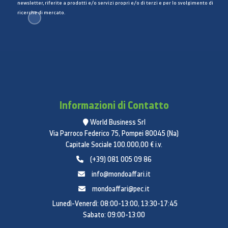
newsletter, riferite a prodotti e/o servizi propri e/o di terzi e per lo svolgimento di
ricerche di mercato.
Sistema operativo Samsung
Tizen
Con il sistema operativo Samsung Tizen potrai
Informazioni di Contatto
vivere un’esperienza a 360° utilizzando tutte le app
World Business Srl
e i servizi disponibili sul tuo TV. Con Samsung TV
Via Parroco Federico 75, Pompei 80045 (Na)
Plus avrai a disposizione canali TV gratuiti in diretta
Capitale Sociale 100.000,00 € i.v.
e un catalogo con migliaia di film, mentre con Gaming
(+39) 081 005 09 86
Hub potrai giocare in cloud con la massima qualità
info@mondoaffari.it
streaming. Inoltre, Daily+ ti aiuterà a gestire al
mondoaffari@pec.it
meglio le attività quotidiane e con SmartThings
Lunedì-Venerdì: 08:00-13:00, 13:30-17:45
potrai controllare i tuoi dispositivi intelligenti
Sabato: 09:00-13:00
direttamente dal TV.