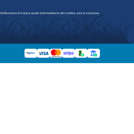
ld Business Srl opera quale intermediario del credito, non in esclusiva.