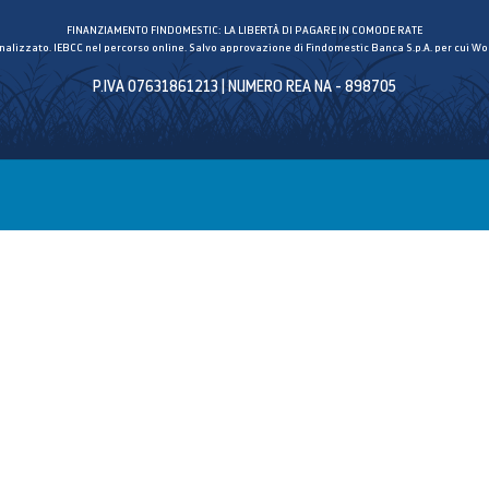
FINANZIAMENTO FINDOMESTIC: LA LIBERTÀ DI PAGARE IN COMODE RATE
inalizzato. IEBCC nel percorso online. Salvo approvazione di Findomestic Banca S.p.A. per cui Wor
P.IVA 07631861213 | NUMERO REA NA - 898705