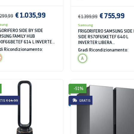
€ 1.035,99
€ 755,99
.299,99
€ 1.399,99
sung
Samsung
GORIFERO SIDE BY SIDE
FRIGORIFERO SAMSUNG SIDE
SUNG FAMILY HUB
SIDE RS70F65KETEF 640 L
0F66BETEF 614 L INVERTER
INVERTER LIBERA
PENSER ACQUA E GHIACCIO
INSTALLAZIONE DISPENSER
di Ricondizionamento:
Gradi Ricondizionamento:
PLAY LIBERA INSTALLAZIONE
ACQUA E GHIACCIO WIFI INOX
C
A
I INOX CLASSE E
CLASSE D
-51%
TIS
€ 14.99
GRATIS