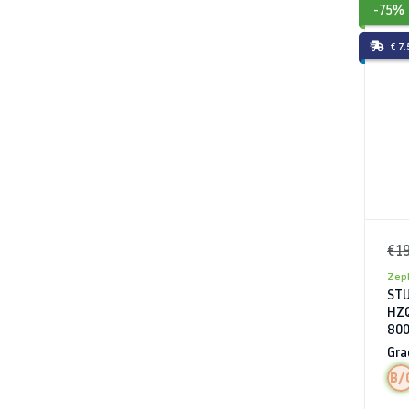
-75%
€ 7
€ 1
Zeph
STU
HZQ
800
Gra
B/