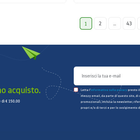
2
...
43
1
mo acquisto.
Letta l’
informativa sulla privacy
presto il
mezzo email, da parte di questo sito, di
 di € 150,00
promozionali, inclusa la newsletter, rifer
propri e/o di terzi e per lo svolgimento d