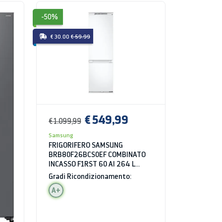
-50%
€ 30.00
€ 59.99
€ 549,99
€ 1.099,99
Samsung
FRIGORIFERO SAMSUNG
BRB80F26BCS0EF COMBINATO
INCASSO F1RST 60 AI 264 L
TOTAL NO FROST INVERTER WIFI
Gradi Ricondizionamento:
CLASSE D
A+