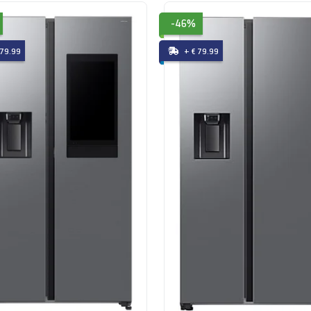
-46%
 79.99
+ € 79.99