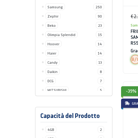
Samsung
250
€ 2
Zephir
90
Sam
Beko
23
FRI
Olimpia Splendid
15
SAM
RS9
Hoover
14
DIS
Gra
Haier
14
DIS
B/
WIF
Candy
13
Daikin
8
DCG
7
MITSUBISHI
5
-39%
Grundig
4
GRA
Aiwa
3
Capacità del Prodotto
Indesit
1
Energyx
1
4GB
2
Jocca
1