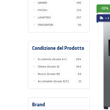
GRANDI
190
-55%
PICCOLI
132
LAVATRICI
107
+ €
FRIGORIFERI
50
Condizione del Prodotto
Eccellente (Grado A+)
204
Ottimo (Grado A)
164
Nuovo (Grado NI)
69
Accettabile (Grado B/C)
13
Brand