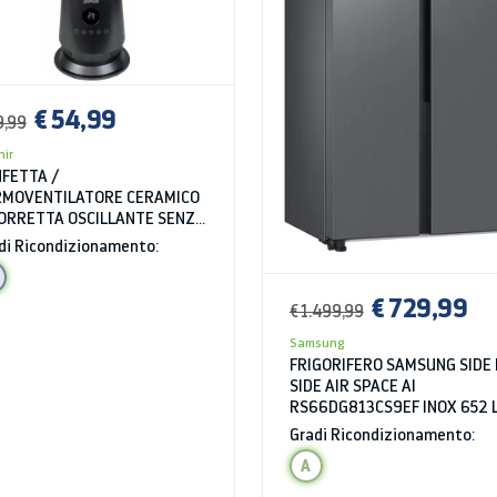
€ 54,99
9,99
ir
FETTA /
RMOVENTILATORE CERAMICO
ORRETTA OSCILLANTE SENZA
E ZEPHIR TW7000BL 2
di Ricondizionamento:
ELLI DI POTENZA
00/2000W TERMOSTATO
€ 729,99
OLABILE NERO
€ 1.499,99
Samsung
FRIGORIFERO SAMSUNG SIDE
SIDE AIR SPACE AI
RS66DG813CS9EF INOX 652 
FROST DIGITAL INVERTER
Gradi Ricondizionamento:
LIBERA INSTALLAZIONE CLAS
A