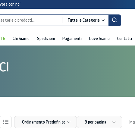
vora con noi
Tutte le Categorie
RTE
Chi Siamo
Spedizioni
Pagamenti
Dove Siamo
Contatti
CI
Mos
Ordinamento Predefinito
9 per pagina