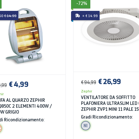
-72%
.50
€ 14.99
+ € 14.99
€ 26,99
€ 4,99
€ 94,99
9,99
Zephir
ir
VENTILATORE DA SOFFITTO
FA AL QUARZO ZEPHIR
PLAFONIERA ULTRASLIM LED
850C 2 ELEMENTI 400W /
ZEPHIR ZVP1 MINI 11 PALE 1
W GRIGIO
4 VELOCITA' BIANCO
Gradi Ricondizionamento:
di Ricondizionamento:
NI
C