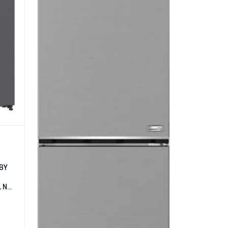
 BY
L NO
SE C