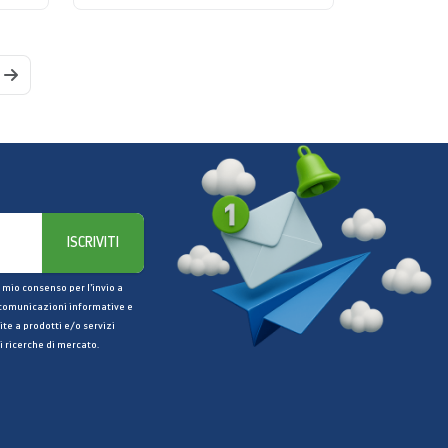
ISCRIVITI
 mio consenso per l’invio a
 comunicazioni informative e
ite a prodotti e/o servizi
i ricerche di mercato.