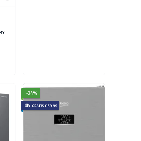
 BY
-34%
GRATIS
€ 59.99