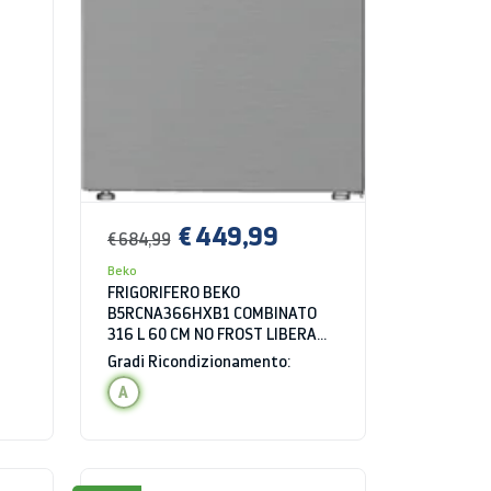
€ 449,99
€ 684,99
Beko
FRIGORIFERO BEKO
B5RCNA366HXB1 COMBINATO
316 L 60 CM NO FROST LIBERA
INSTALLAZIONE ARGENTO
Gradi Ricondizionamento:
CLASSE C
A