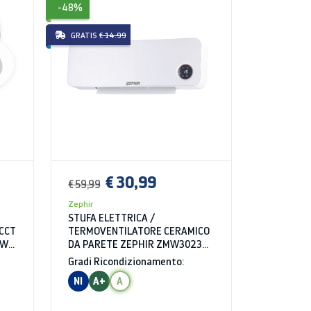
-48%
GRATIS
€ 14.99
€ 30,99
€ 59,99
Zephir
STUFA ELETTRICA /
TERMOVENTILATORE CERAMICO
 CCT
DA PARETE ZEPHIR ZMW3023B
5W
2 LIVELLI DI POTENZA
Gradi Ricondizionamento:
1000/2000W TERMOSTATO
NI
A+
A
ELETTRICO REGOLABILE BIANCO