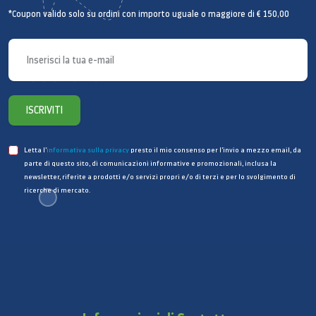
*Coupon valido solo su ordini con importo uguale o maggiore di € 150,00
ISCRIVITI
Letta l’
informativa sulla privacy
presto il mio consenso per l’invio a mezzo email, da
parte di questo sito, di comunicazioni informative e promozionali, inclusa la
newsletter, riferite a prodotti e/o servizi propri e/o di terzi e per lo svolgimento di
ricerche di mercato.