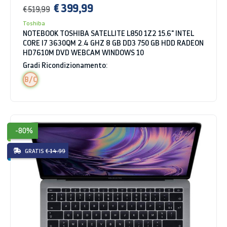
€ 399,99
€ 519,99
Toshiba
NOTEBOOK TOSHIBA SATELLITE L850 1Z2 15.6" INTEL
CORE I7 3630QM 2.4 GHZ 8 GB DD3 750 GB HDD RADEON
HD7610M DVD WEBCAM WINDOWS 10
Gradi Ricondizionamento:
B/C
-80%
GRATIS
€ 14.99