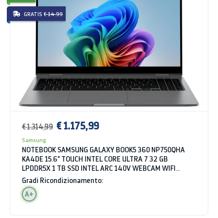
GRATIS
€ 14.99
€ 1.175,99
€ 1.314,99
Samsung
NOTEBOOK SAMSUNG GALAXY BOOK5 360 NP750QHA
KA4DE 15.6" TOUCH INTEL CORE ULTRA 7 32 GB
LPDDR5X 1 TB SSD INTEL ARC 140V WEBCAM WIFI
BLUETOOTH WINDOWS 11 HOME GRIGIO
Gradi Ricondizionamento:
A+