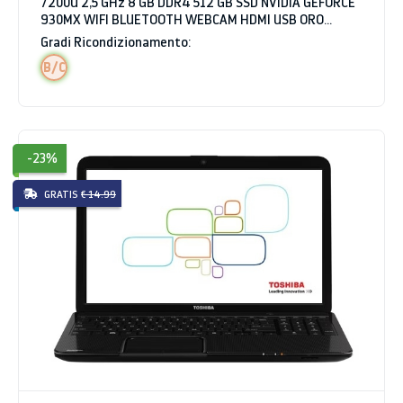
7200U 2,5 GHz 8 GB DDR4 512 GB SSD NVIDIA GEFORCE
930MX WIFI BLUETOOTH WEBCAM HDMI USB ORO
WINDOWS 10 HOME
Gradi Ricondizionamento:
B/C
-23%
GRATIS
€ 14.99