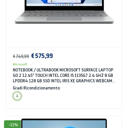
€ 575,99
€ 749,99
Microsoft
NOTEBOOK / ULTRABOOK MICROSOFT SURFACE LAPTOP
GO 2 12.45" TOUCH INTEL CORE I5 1135G7 2.4 GHZ 8 GB
LPDDR4 128 GB SSD INTEL IRIS XE GRAPHICS WEBCAM
WINDOWS 11 HOME
Gradi Ricondizionamento:
A
-11%