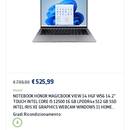
€ 525,99
€ 799,99
Honor
NOTEBOOK HONOR MAGICBOOK VIEW 14 HGF W56 14.2"
TOUCH INTEL CORE I5 12500 16 GB LPDDR4x 512 GB SSD
INTEL IRIS XE GRAPHICS WEBCAM WINDOWS 11 HOME
SPACE GRAY
Gradi Ricondizionamento:
A