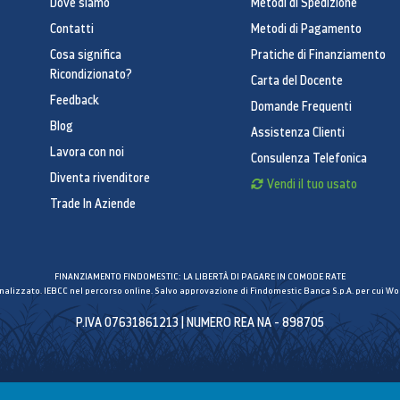
Dove siamo
Metodi di Spedizione
Contatti
Metodi di Pagamento
Cosa significa
Pratiche di Finanziamento
Ricondizionato?
Carta del Docente
Feedback
Domande Frequenti
Blog
Assistenza Clienti
Lavora con noi
Consulenza Telefonica
Diventa rivenditore
Vendi il tuo usato
Trade In Aziende
FINANZIAMENTO FINDOMESTIC: LA LIBERTÀ DI PAGARE IN COMODE RATE
inalizzato. IEBCC nel percorso online. Salvo approvazione di Findomestic Banca S.p.A. per cui Wor
P.IVA 07631861213 | NUMERO REA NA - 898705