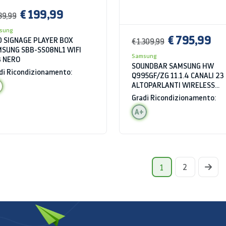
€ 199,99
89,99
sung
€ 795,99
 SIGNAGE PLAYER BOX
€ 1.309,99
SUNG SBB-SS08NL1 WIFI
Samsung
 NERO
SOUNDBAR SAMSUNG HW
di Ricondizionamento:
Q995GF/ZG 11.1.4 CANALI 23
ALTOPARLANTI WIRELESS
BLUETOOTH HDMI WIFI NERO
Gradi Ricondizionamento:
A+
2
1