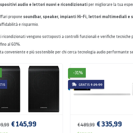
ispositivi audio e lettori nuovi e ricondizionati
per migliorare la tua esper
soundbar, speaker, impianti Hi-Fi, lettori multimediali 
ffari propone
affidabilità e risparmio.
ti ricondizionati vengono sottoposti a controlli funzionali e verifiche tecniche
 fino al 60%.
ta conveniente e più sostenibile per chi cerca tecnologia audio performante sen
-31%
TIS
GRATIS
€ 25.99
€ 145,99
€ 335,99
99,99
€ 489,99