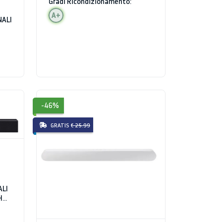
Gradi Ricondizionamento:
A+
NALI
-46%
GRATIS
€ 25.99
ALI
H