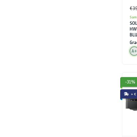
€ 3
Sam
SOU
HW 
BLU
Gra
A+
-31%
+ €