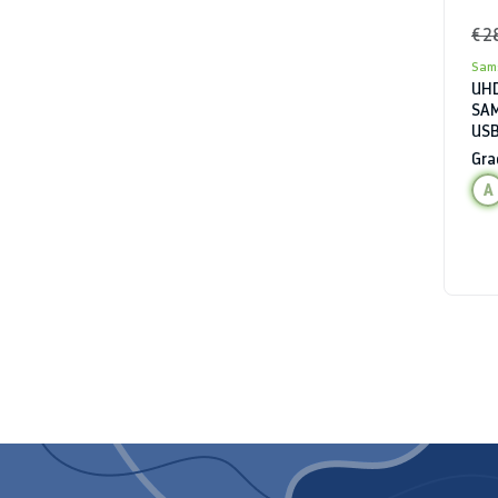
€ 2
Sam
UHD
SAM
USB
Gra
A