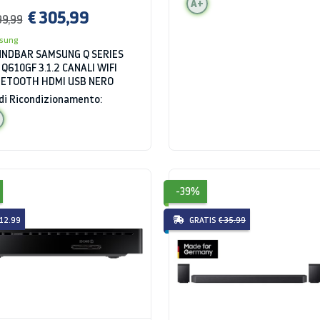
A+
€ 305,99
99,99
sung
NDBAR SAMSUNG Q SERIES
Q610GF 3.1.2 CANALI WIFI
ETOOTH HDMI USB NERO
di Ricondizionamento:
-39%
 12.99
GRATIS
€ 35.99