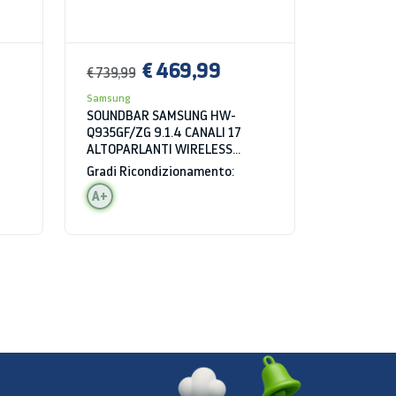
€ 469,99
€ 739,99
Samsung
SOUNDBAR SAMSUNG HW-
Q935GF/ZG 9.1.4 CANALI 17
ALTOPARLANTI WIRELESS
BLUETOOTH HDMI WIFI HDR
Gradi Ricondizionamento:
NERO
A+