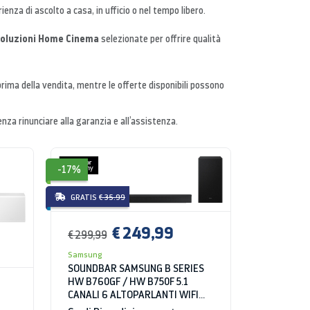
ienza di ascolto a casa, in ufficio o nel tempo libero.
e soluzioni Home Cinema
selezionate per offrire qualità
 prima della vendita, mentre le offerte disponibili possono
za rinunciare alla garanzia e all’assistenza.
-17%
GRATIS
€ 35.99
€ 249,99
€ 299,99
Samsung
SOUNDBAR SAMSUNG B SERIES
HW B760GF / HW B750F 5.1
CANALI 6 ALTOPARLANTI WIFI
BLUETOOTH HDMI NERO