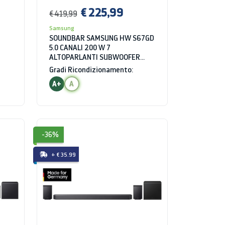
€ 225,99
€ 419,99
Samsung
SOUNDBAR SAMSUNG HW S67GD
5.0 CANALI 200 W 7
ALTOPARLANTI SUBWOOFER
INCLUSO WIRELESS BLUETOOTH
Gradi Ricondizionamento:
WIFI BIANCO
A+
A
-36%
+ € 35.99