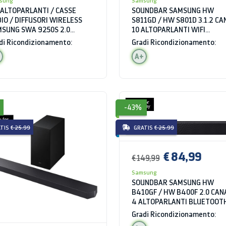
sung
Samsung
 ALTOPARLANTI / CASSE
SOUNDBAR SAMSUNG HW
IO / DIFFUSORI WIRELESS
S811GD / HW S801D 3.1.2 CA
SUNG SWA 9250S 2.0
10 ALTOPARLANTI WIFI
ALI 120 W
BLUETOOTH BIANCO
di Ricondizionamento:
Gradi Ricondizionamento:
A+
-43%
TIS
€ 25.99
GRATIS
€ 25.99
€ 84,99
€ 149,99
Samsung
SOUNDBAR SAMSUNG HW
B410GF / HW B400F 2.0 CAN
4 ALTOPARLANTI BLUETOOT
WIFI USB HDMI NERO
Gradi Ricondizionamento: