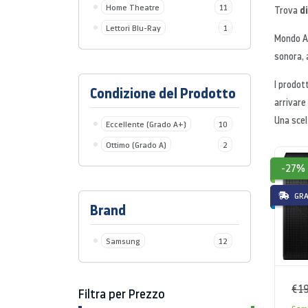
Home Theatre
11
d
Trova
Lettori Blu-Ray
1
Mondo A
sonora, 
I prodot
Condizione del Prodotto
arrivare
Una scel
Eccellente (Grado A+)
10
Ottimo (Grado A)
2
-27%
GRA
Brand
Samsung
12
€ 1
Filtra per Prezzo