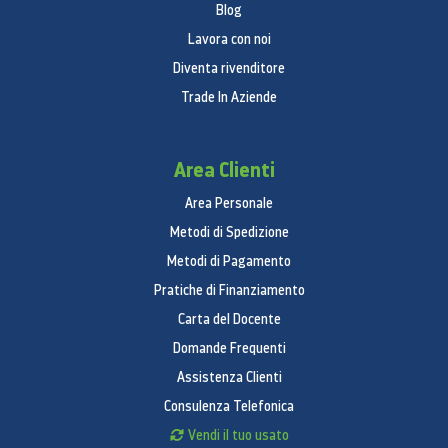
Blog
Profondità confezione
Lavora con noi
776 mm
Diventa rivenditore
Peso netto
Trade In Aziende
110 kg
Peso confezione
Area Clienti
120 kg
Area Personale
Metodi di Spedizione
20/40/40H (Container)
Metodi di Pagamento
18/36/36
Pratiche di Finanziamento
Funzioni di raffreddamento
Carta del Docente
No Frost Premium
Domande Frequenti
Assistenza Clienti
Sì
Consulenza Telefonica
Multi flow Plus
Vendi il tuo usato