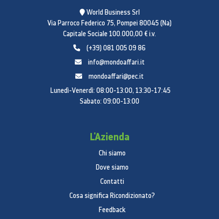
Profondità netta con maniglia porta
World Business Srl
734 mm
Via Parroco Federico 75, Pompei 80045 (Na)
Capitale Sociale 100.000,00 € i.v.
Profondità netta senza maniglia
(+39) 081 005 09 86
porta
info@mondoaffari.it
672 mm
mondoaffari@pec.it
Profondità netta senza porta
Lunedì-Venerdì: 08:00-13:00, 13:30-17:45
Sabato: 09:00-13:00
605 mm
Dimensioni confezione (L x A x P)
L'Azienda
974 x 1907 x 776 mm
Chi siamo
Larghezza confezione
Dove siamo
974 mm
Contatti
Altezza confezione
Cosa significa Ricondizionato?
1907 mm
Feedback