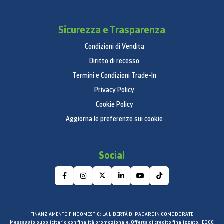
Sì
Tipo di raffreddamento
Sicurezza e Trasparenza
All-Around Cooling
Condizioni di Vendita
Funzioni frigorifero
Diritto di recesso
CoolSelect Zone™
Termini e Condizioni Trade-In
Privacy Policy
No
Cookie Policy
Chill Compartment
Aggiorna le preferenze sui cookie
No
Numero di scaffali (totale)
Social
5 EA
Numero di balconcini porta
4 EA
FINANZIAMENTO FINDOMESTIC: LA LIBERTÀ DI PAGARE IN COMODE RATE
Big Guards
Messaggio pubblicitario con finalità promozionale. Offerta di credito finalizzato. IEBCC