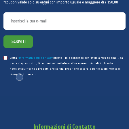
*Coupon valido solo su ordini con importo uguale o maggiore di € 150,00
144 L
Netta Frigorifero
357 ℓ
Specifiche fisiche
ISCRIVITI
Dimensioni Nette (LxAxP)
912 x 1789 x 734 mm
Letta l’
informativa sulla privacy
presto il mio consenso per l’invio a mezzo email, da
parte di questo sito, di comunicazioni informative e promozionali, inclusa la
Larghezza Netta
newsletter, riferite a prodotti e/o servizi propri e/o di terzi e per lo svolgimento di
ricerche di mercato.
912 mm
Altezza netta scocca con cerniera
1789 mm
Altezza netta scocca senza cerniera
1789 mm
Informazioni di Contatto