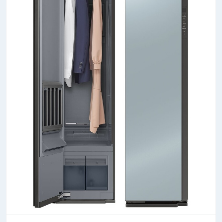
l’interazione con il frigorifero. È sufficiente un colpo
d’occhio per avere sempre la situazione interna sotto
controllo.
Funzione Vacation: in
vacanza senza sprechi
Durante i periodi di prolungata assenza è possibile
spegnere il vano frigorifero e tenere acceso solo il
vano freezer: il risparmio energetico non va in
vacanza!
Multi Flow: freddo
uniforme ovunque
A differenza dei sistemi di ventilazione tradizionali,
con la tecnologia Multi Flow, i condotti per la