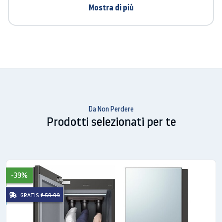
Mostra di più
Il dispositivo di controllo elettronico Fuzzy Logic
gestisce intelligentemente la temperatura interna
di frigorifero e freezer, ottimizzando i consumi
energetici.
Super Freeze: freddo
subito
Da Non Perdere
Prodotti selezionati per te
Super Freeze è l’esclusiva funzione che permette di
congelare velocemente ogni alimento.
Display digitale: tutto
-39%
sotto controllo
GRATIS
€ 59.99
L’ampio display digitale rende facile e intuitiva