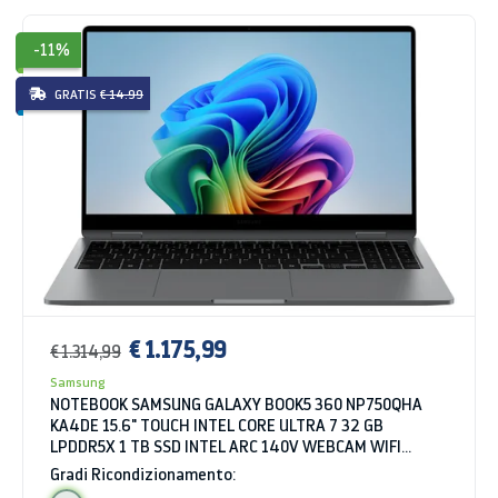
-11%
GRATIS
€ 14.99
€ 1.175,99
€ 1.314,99
Samsung
NOTEBOOK SAMSUNG GALAXY BOOK5 360 NP750QHA
KA4DE 15.6" TOUCH INTEL CORE ULTRA 7 32 GB
LPDDR5X 1 TB SSD INTEL ARC 140V WEBCAM WIFI
BLUETOOTH WINDOWS 11 HOME GRIGIO
Gradi Ricondizionamento: