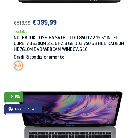
€ 399,99
€ 519,99
Toshiba
NOTEBOOK TOSHIBA SATELLITE L850 1Z2 15.6" INTEL
CORE I7 3630QM 2.4 GHZ 8 GB DD3 750 GB HDD RADEON
HD7610M DVD WEBCAM WINDOWS 10
Gradi Ricondizionamento:
B/C
-80%
GRATIS
€ 14.99