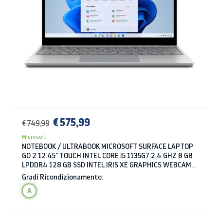
€ 575,99
€ 749,99
Microsoft
NOTEBOOK / ULTRABOOK MICROSOFT SURFACE LAPTOP
GO 2 12.45" TOUCH INTEL CORE I5 1135G7 2.4 GHZ 8 GB
LPDDR4 128 GB SSD INTEL IRIS XE GRAPHICS WEBCAM
WINDOWS 11 HOME
Gradi Ricondizionamento:
A