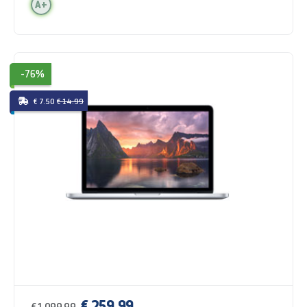
A+
-76%
€ 7.50
€ 14.99
€ 259,99
€ 1.099,99