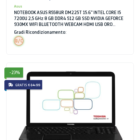
Asus
NOTEBOOK ASUS R558UR DM225T 15.6" INTEL CORE I5
7200U 2,5 GHz 8 GB DDR4 512 GB SSD NVIDIA GEFORCE
930MX WIFI BLUETOOTH WEBCAM HDMI USB ORO
WINDOWS 10 HOME
Gradi Ricondizionamento:
B/C
-23%
GRATIS
€ 14.99