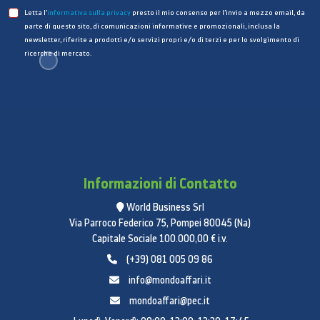
Letta l’
informativa sulla privacy
presto il mio consenso per l’invio a mezzo email, da
parte di questo sito, di comunicazioni informative e promozionali, inclusa la
newsletter, riferite a prodotti e/o servizi propri e/o di terzi e per lo svolgimento di
ricerche di mercato.
Informazioni di Contatto
World Business Srl
Via Parroco Federico 75, Pompei 80045 (Na)
Capitale Sociale 100.000,00 € i.v.
(+39) 081 005 09 86
info@mondoaffari.it
mondoaffari@pec.it