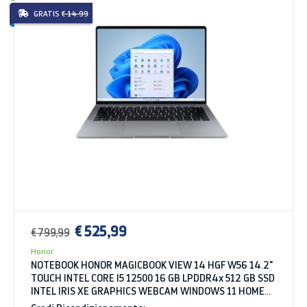
GRATIS
€ 14.99
€ 525,99
€ 799,99
Honor
NOTEBOOK HONOR MAGICBOOK VIEW 14 HGF W56 14.2"
TOUCH INTEL CORE I5 12500 16 GB LPDDR4x 512 GB SSD
INTEL IRIS XE GRAPHICS WEBCAM WINDOWS 11 HOME
SPACE GRAY