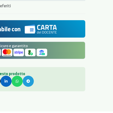
eferiti
bile con
curo e garantito
uesto prodotto