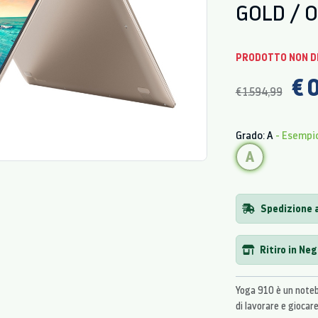
GOLD / 
PRODOTTO NON D
€ 
€ 1.594,99
Grado: A
- Esempi
A
Spedizione a
Ritiro in Ne
Yoga 910 è un noteb
di lavorare e giocare