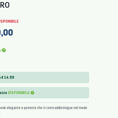
ORO
ISPONIBILE
0,00
o
 € 14.99
gozio
DISPONIBILE
ook elegante e potente che ti contraddistingue nel modo
.