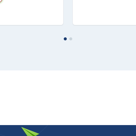
n Charging USB-C/DisplayPort Porta di ricarica USB-C
uce ambientale
te digitali
mministratore
entatore
HS
o
 x 22.45 cm x 1.43 cm
ali