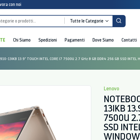
vora con noi
Tutte le Categorie
RTE
Chi Siamo
Spedizioni
Pagamenti
Dove Siamo
Contatti
10-13IKB 13.9" TOUCH INTEL CORE I7 7500U 2.7 GHz 8 GB DDR4 256 GB SSD INTE
Lenovo
NOTEBOO
13IKB 13
7500U 2.
SSD INTE
WINDOWS