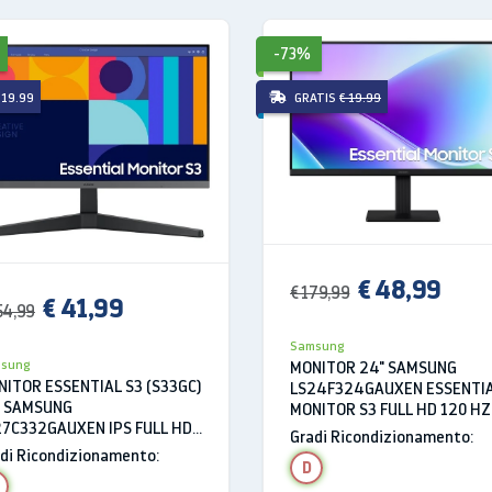
-73%
 19.99
GRATIS
€ 19.99
ulti-touch
 Bluetooth 4.1
€ 48,99
€ 179,99
io
€ 41,99
54,99
Samsung
sung
MONITOR 24" SAMSUNG
ITOR ESSENTIAL S3 (S33GC)
LS24F324GAUXEN ESSENTI
/60 Hz)
" SAMSUNG
MONITOR S3 FULL HD 120 HZ
A
27C332GAUXEN IPS FULL HD
MS HDMI NERO
Gradi Ricondizionamento:
pansione
 100 HZ 4 MS HDMI
di Ricondizionamento:
D