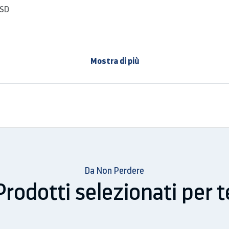
SSD
uminato:
Retroilluminazione a LED
Mostra di più
 a 10 punti)
ltra HD 4K)
a:
16:9
cd/m²
 Graphics 620
Da Non Perdere
720p
Prodotti selezionati per t
due microfoni
io ad alta definizione, Dolby Audio Premium