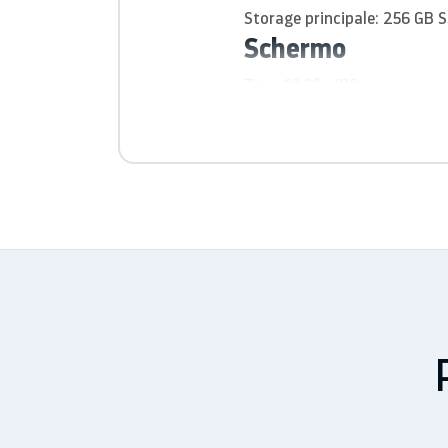
Storage principale:
256 GB 
Schermo
Tipo:
13.9" - IPS
Tecnologia con LCD retroill
Touchscreen:
Sì (multitouch
Risoluzione:
3840 x 2160 (U
Schermo largo:
Sì
Rapporto altezza/larghezz
Luminosità immagine:
300 
Audio & Video
Processore grafico:
Intel HD
Macchina fotografica:
Sì - 
Risoluzione:
1 megapixel
Audio:
Altoparlanti stereo, 
Standard di conformità:
Aud
Caratteristiche audio:
JBL