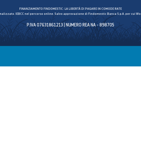
FINANZIAMENTO FINDOMESTIC: LA LIBERTÀ DI PAGARE IN COMODE RATE
inalizzato. IEBCC nel percorso online. Salvo approvazione di Findomestic Banca S.p.A. per cui Wor
P.IVA 07631861213 | NUMERO REA NA - 898705