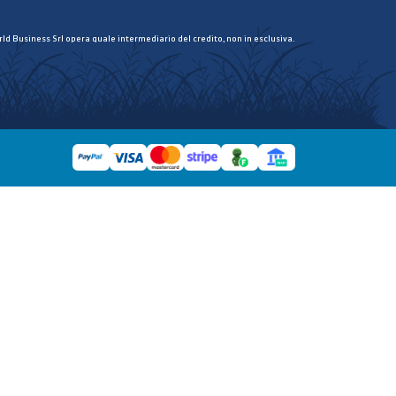
ld Business Srl opera quale intermediario del credito, non in esclusiva.