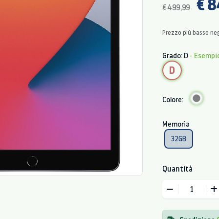
€ 8
€ 499,99
Prezzo più basso neg
Grado: D
- Esempi
D
Colore:
Memoria
32GB
Quantità