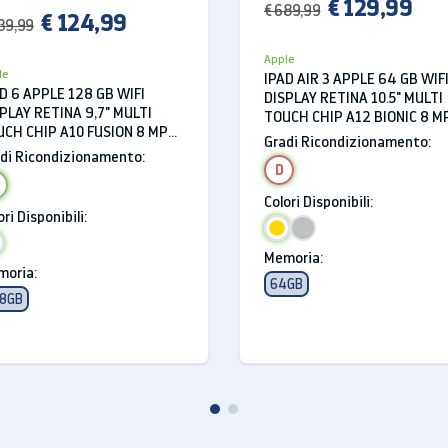
€ 129,99
€ 689,99
€ 124,99
39,99
uenza
Apple
le
IPAD AIR 3 APPLE 64 GB WIF
D 6 APPLE 128 GB WIFI
DISPLAY RETINA 10.5" MULTI
PLAY RETINA 9,7" MULTI
tica dell’immagine
TOUCH CHIP A12 BIONIC 8 M
CH CHIP A10 FUSION 8 MP
ORO
Gradi Ricondizionamento:
i
 12 REFURBISHED GRIGIO
di Ricondizionamento:
DERALE
D
deo
Colori Disponibili:
ori Disponibili:
(1080p a 30 fps)
Memoria:
720p a 120 fps)
oria:
64GB
abilizzazione
8GB
magine video
i
Time HD