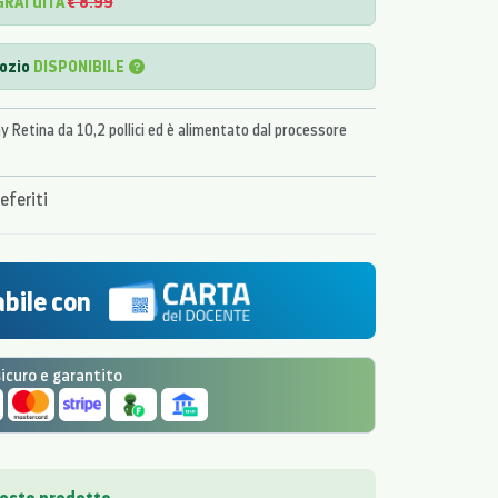
GRATUITA
€ 8.99
gozio
DISPONIBILE
ay Retina da 10,2 pollici ed è alimentato dal processore
eferiti
bile con
curo e garantito