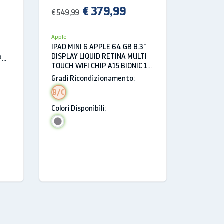
€ 379,99
€ 549,99
€ 309,99
Apple
I
Samsung
IPAD MINI 6 APPLE 64 GB 8.3"
TABLET 
DISPLAY LIQUID RETINA MULTI
P
4 SM T53
TOUCH WIFI CHIP A15 BIONIC 12
CORE 4G
MP BLUETOOTH GRIGIO
Gradi Ricondizionamento:
GPS AND
SIDERALE
Gradi Ri
B/C
B/C
Colori Disponibili:
Colori Dis
Memoria:
16GB