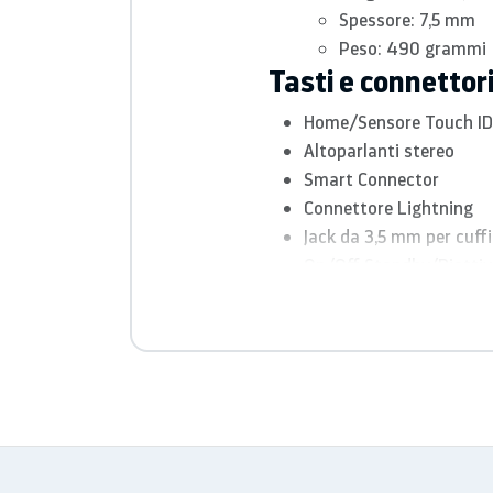
Spessore: 7,5 mm
Peso: 490 grammi
Tasti e connettor
Home/Sensore Touch ID
Altopar­lanti stereo
Smart Connector
Connettore Lightning
Jack da 3,5 mm per cuffi
On/Off Standby/Riatti
Volume su/giù
Alloggia­mento nano‑SIM 
Due microfoni
Display
Retina
Multi-Touch retroillumi
Risoluzione di 2160×1620