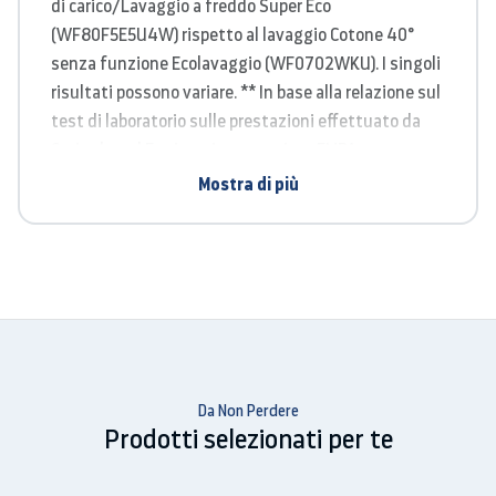
di carico/Lavaggio a freddo Super Eco
(WF80F5E5U4W) rispetto al lavaggio Cotone 40°
senza funzione Ecolavaggio (WF0702WKU). I singoli
risultati possono variare. ** In base alla relazione sul
test di laboratorio sulle prestazioni effettuato da
Springboard Engineering su strisce EMPA, tra una
normale soluzione detergente e la tecnologia Bubble
Mostra di più
senza azione meccanica.
Durabilità garantita
Il motore Digital Inverter garantisce un'efficienza
energetica di livello superiore, rumorosità ridotta e
prestazioni prolungate, consumando meno energia
rispetto a un motore tradizionale.
Da Non Perdere
Prodotti selezionati per te