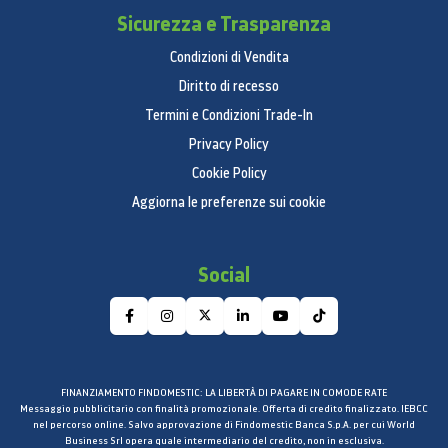
SmacchiaTutto Plus:
Sì
Sicurezza e Trasparenza
Ecolavaggio®:
Sì
Resistenza in ceramica:
Sì
Condizioni di Vendita
Sicurezza Bambini (blocco tasti):
Sì
Diritto di recesso
Fine Programmata:
Sì
Termini e Condizioni Trade-In
Drum type:
Diamond
Privacy Policy
Easy Iron:
Sì
Cookie Policy
Last Memory:
Sì
Aggiorna le preferenze sui cookie
Motore:
Digital Inverter
Lavaggio Rapido:
Sì
Smart Check:
Sì
Social
Velocità centrifuga max (n° giri/min):
1400rpm
StayClean Drawer:
Sì
Programmi
Programmi addizionali:
eCotone, Lavaggio
FINANZIAMENTO FINDOMESTIC: LA LIBERTÀ DI PAGARE IN COMODE RATE
Rapido 15'
Messaggio pubblicitario con finalità promozionale. Offerta di credito finalizzato. IEBCC
nel percorso online. Salvo approvazione di Findomestic Banca S.p.A. per cui World
Baby care (pelli sensibili):
Sì
Business Srl opera quale intermediario del credito, non in esclusiva.