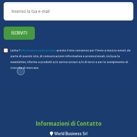
ISCRIVITI
Letta l’
informativa sulla privacy
presto il mio consenso per l’invio a mezzo email, da
parte di questo sito, di comunicazioni informative e promozionali, inclusa la
Risoluzione dei problemi
newsletter, riferite a prodotti e/o servizi propri e/o di terzi e per lo svolgimento di
immediata
ricerche di mercato.
SMART CHECK, sistema automatico di monitoraggio,
rileva e diagnostica i problemi, fornendo semplici
soluzioni tramite un'applicazione per smartphone*. In
questo modo potrai risparmiare tempo ed evitare
costose chiamate di assistenza**!
Informazioni di Contatto
*Disponibile su dispositivi iPhone e Android. È
World Business Srl
richiesta la connessione Wi-Fi. **Le chiamate di