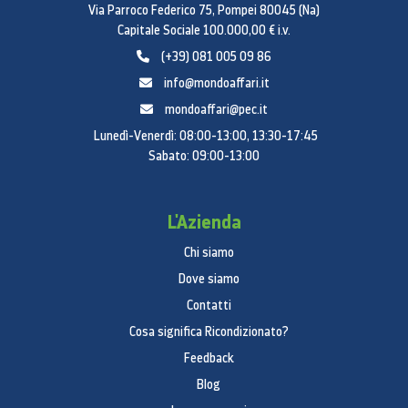
Via Parroco Federico 75, Pompei 80045 (Na)
assistenza potrebbero essere necessarie e
Capitale Sociale 100.000,00 € i.v.
comportare costi aggiuntivi di riparazione
(+39) 081 005 09 86
info@mondoaffari.it
mondoaffari@pec.it
Lunedì-Venerdì: 08:00-13:00, 13:30-17:45
Sabato: 09:00-13:00
L'Azienda
Chi siamo
Dove siamo
Contatti
Cosa significa Ricondizionato?
Feedback
Blog
SPECIFICHE