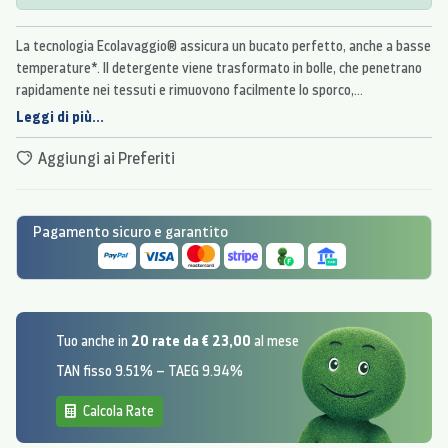
La tecnologia Ecolavaggio® assicura un bucato perfetto, anche a basse
temperature*. Il detergente viene trasformato in bolle, che penetrano
rapidamente nei tessuti e rimuovono facilmente lo sporco,
proteggendo i materiali e risparmiando energia.
Leggi di più...
Aggiungi ai Preferiti
Pagamento sicuro e garantito
20 rate da € 23,00
Tuo anche in
al mese
TAN fisso 9.51% – TAEG 9.94%
Calcola Rate