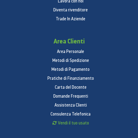
Lavora con noi
Capacità di lavaggio
Diventa rivenditore
Trade In Aziende
Capacità di lavaggio (kg):
7,0 kg
Design
Area Clienti
Colore corpo:
Bianco
Colore oblò:
Crystal Gloss
Area Personale
Display: G.
LED
Metodi di Spedizione
Prestazioni
Metodi di Pagamento
Pratiche di Finanziamento
Classe di efficienza energetica:
A+++
Consumo energetico annuo (KWh/anno):
103
Carta del Docente
Consumo acqua annuo (L/anno):
7400 L
Domande Frequenti
Classe efficienza centrifuga:
B
Assistenza Clienti
Rumorosità lavaggio dB(A):
51 dB
Consulenza Telefonica
Rumorosità centrifuga dB(A):
74 dB
Vendi il tuo usato
Caratteristiche