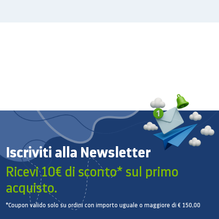
Meraviglioso design elegante
Lo sportello Crystal Gloss trasparente conferisce un
aspetto piacevole ed elegante che si integra alla
perfezione con qualsiasi casa moderna. La resina
chiara riflette la luce creando un meraviglioso
arcobaleno di colori.
Iscriviti alla Newsletter
Ricevi 10€ di sconto* sul primo
acquisto.
*Coupon valido solo su ordini con importo uguale o maggiore di € 150,00