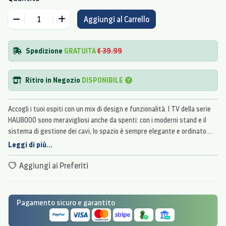
Aggiungi al Carrello
Spedizione
GRATUITA
€ 39.99
Ritiro in Negozio
DISPONIBILE
Accogli i tuoi ospiti con un mix di design e funzionalità. I TV della serie
HAU8000 sono meravigliosi anche da spenti: con i moderni stand e il
sistema di gestione dei cavi, lo spazio è sempre elegante e ordinato.
Una volta acceso, il display Crystal UHD dà il meglio di sé trasmettendo
Leggi di più...
contenuti dettagliati e colori intensi.
Aggiungi ai Preferiti
Pagamento sicuro e garantito