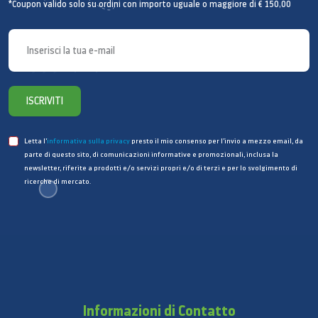
*Coupon valido solo su ordini con importo uguale o maggiore di € 150,00
Sviluppo flessibile di app per il
ISCRIVITI
web
Sviluppa i tuoi contenuti con la massima versatilità.
Letta l’
informativa sulla privacy
presto il mio consenso per l’invio a mezzo email, da
Oltre a offrire un’esperienza di intrattenimento nelle
parte di questo sito, di comunicazioni informative e promozionali, inclusa la
camere superior, H.Browser permette di mettere a
newsletter, riferite a prodotti e/o servizi propri e/o di terzi e per lo svolgimento di
ricerche di mercato.
punto soluzioni di accoglienza più smart. Le app
archiviate nel sistema operativo TIZEN sono
supportate dagli strumenti Web Simulator e Remote
Web Inspector, utili per affinarne ulteriormente le
prestazioni e la sicurezza.
Informazioni di Contatto