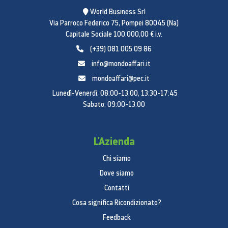
World Business Srl
Via Parroco Federico 75, Pompei 80045 (Na)
Capitale Sociale 100.000,00 € i.v.
(+39) 081 005 09 86
info@mondoaffari.it
Ottieni informazioni mirate
mondoaffari@pec.it
con una piattaforma cloud
Lunedì-Venerdì: 08:00-13:00, 13:30-17:45
Sabato: 09:00-13:00
integrata
Samsung mette a disposizione degli hotel una serie
L'Azienda
di strumenti in grado di ottimizzare l’esperienza di
soggiorno. LYNK Cloud consente la gestione remota
Chi siamo
dei display e può persino analizzare l’uso dei
Dove siamo
contenuti da parte degli ospiti per ottenere
Contatti
informazioni utili ai fini del marketing e proporre così
promozioni su misura.
Cosa significa Ricondizionato?
Feedback