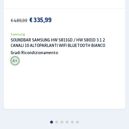
€ 335,99
€ 489,99
Dettagli favolosi in ogni scena
Samsung
Goditi scene buie e luminose perfettamente
SOUNDBAR SAMSUNG HW S811GD / HW S801D 3.1.2
CANALI 10 ALTOPARLANTI WIFI BLUETOOTH BIANCO
bilanciate con un contrasto accentuato per
Gradi Ricondizionamento:
apprezzarne appieno la profondità e le sfumature.
Sugli Hotel TV della serie HAU8000 è tutto
A+
incredibile.