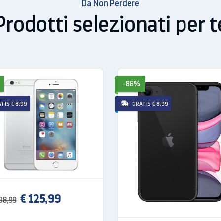
Da Non Perdere
isione
Prodotti selezionati per t
 hai una visione perfetta praticamente da ogni angolazione.
-86%
ATIS
€ 8.99
GRATIS
€ 8.99
€ 125,99
98,99
la fotocamera più amata al mondo