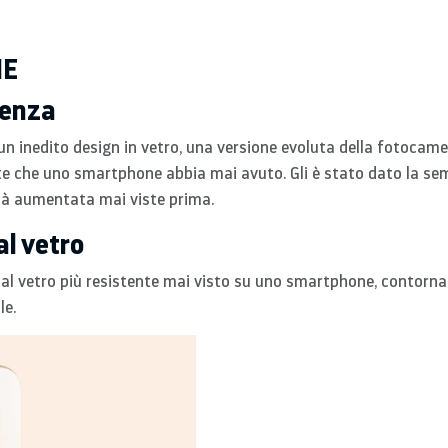
HE
genza
un inedito design in vetro, una versione evoluta della fotocame
nte che uno smartphone abbia mai avuto. Gli è stato dato la semp
ltà aumentata mai viste prima.
l vetro
dal vetro più resistente mai visto su uno smartphone, contorna
le.