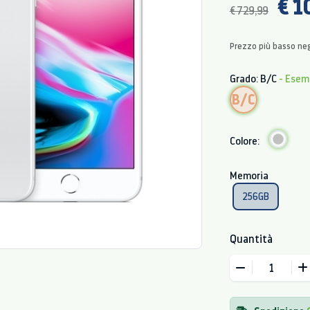
€ 1
€ 729,99
Prezzo più basso neg
Grado: B/C
- Esem
B/C
Colore:
Memoria
256GB
Quantità