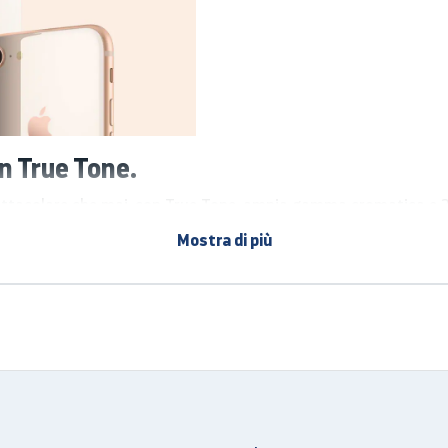
n True Tone.
spettacolare che mai, con True Tone, ampia gamma cromatica e 
Mostra di più
ua in automatico il bilanciamento del bianco alle condizioni di 
ambiente.
i colori più fedeli nel settore degli smartphone: tutto quel c
co.