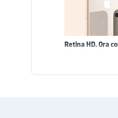
Retina HD. Ora co
Il display Retina HD è più 
True Tone
La tecnologia True Tone adeg
gioia dei tuoi occhi, in ogni 
Colori brillanti
Un’ampia gamma cromatica e 
ancora più intenso e realisti