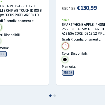
le
ONE 6 PLUS APPLE 128 GB
€ 130,99
€ 904,99
LTE CHIP A8 TOUCH ID IOS 8
 12MP è ancora più evoluta: ha un sensore più ampio e veloce, u
px FOCUS PIXEL ARGENTO
ione ottica dell’immagine per foto e video.
Apple
di Ricondizionamento:
SMARTPHONE APPLE IPHONE
ATTO
256 GB DUAL SIM 6.1" 4G LTE
A13 ESA CORE IOS 13 12 MP
ori Disponibili:
REFURBISHED NERO
ne 8 è stata ulteriormente perfezionata per darti scatti sempre
Gradi Ricondizionamento:
fondi sono sfumati in modo più naturale.
D
oria:
RITRATTO
Colori Disponibili:
8GB
a e alla nuova mappatura dei volti, quando usi la modalità Rit
Memoria:
fotografico.
256GB
ttivo di iPhone 8 permettono lo zoom ottico, oltre allo zoom dig
i un video.