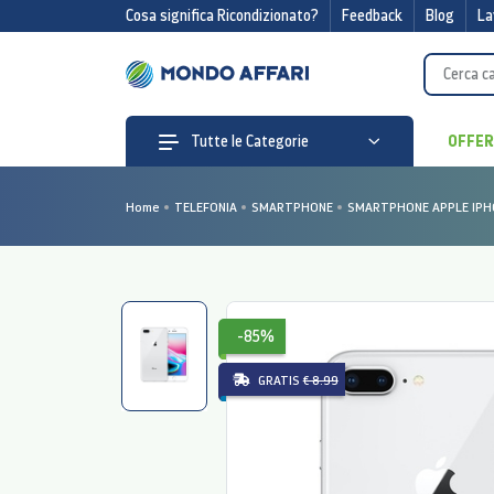
Cosa significa Ricondizionato?
Feedback
Blog
La
OFFE
Tutte le Categorie
Home
TELEFONIA
SMARTPHONE
SMARTPHONE APPLE IPHON
-85%
GRATIS
€ 8.99