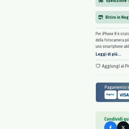
Spedizione
Ritiro in Ne
Per iPhone 8 è stato
della fotocamera più
uno smartphone abbia
wireless e tecnolog
Leggi di più...
Aggiungi ai Pr
Pagamento si
Condividi q