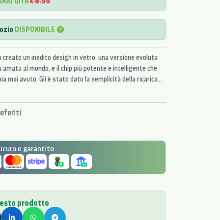
GRATUITA
€ 8.99
gozio
DISPONIBILE
 creato un inedito design in vetro, una versione evoluta
 amata al mondo, e il chip più potente e intelligente che
 mai avuto. Gli è stato dato la semplicità della ricarica
ie di realtà aumentata mai viste prima.
eferiti
curo e garantito
uesto prodotto