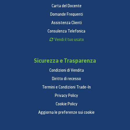
per rendere più fluida l’azione e risparmiare batteria.
Carta del Docente
Domande Frequenti
Assistenza Clienti
Consulenza Telefonica
Vendi il tuo usato
Sicurezza e Trasparenza
*Immagine simulata a scopo illustrativo. L’effettiva
interfaccia utente potrebbe variare rispetto
Condizioni di Vendita
all’immagine.
Diritto di recesso
Termini e Condizioni Trade-In
SPECIFICHE
Privacy Policy
Processore
Cookie Policy
Aggiorna le preferenze sui cookie
Velocità CPU
3.36GHz, 2.8GHz, 2GHz
Tipo CPU