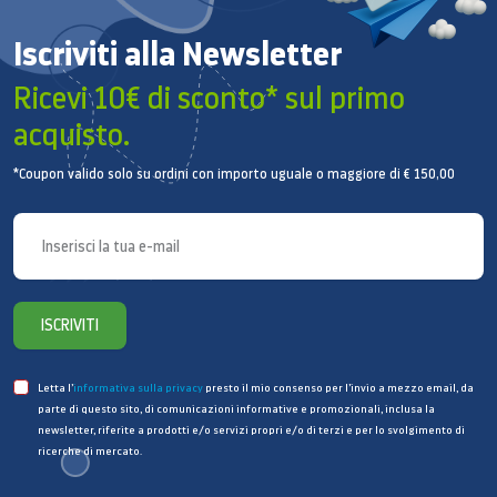
Samsung Galaxy. Ingrandisci e ritaglia per ottenere
tutto un altro scatto, senza fare click. Oppure
Iscriviti alla Newsletter
mantieni l’immagine com’è, per dettagli brillanti.
Ricevi 10€ di sconto* sul primo
Dietro ogni scatto opera l’inedito sensore di
acquisto.
adattamento dei pixel, che ti regala una galleria di
foto vivaci e nitide da 200 megapixel in qualsiasi
*Coupon valido solo su ordini con importo uguale o maggiore di € 150,00
condizione di luminosità.
ISCRIVITI
Letta l’
informativa sulla privacy
presto il mio consenso per l’invio a mezzo email, da
parte di questo sito, di comunicazioni informative e promozionali, inclusa la
newsletter, riferite a prodotti e/o servizi propri e/o di terzi e per lo svolgimento di
ricerche di mercato.