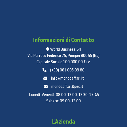
Potenza per chi non si ferma
mai
Sfrutta al meglio il tuo tempo libero con il processore
Informazioni di Contatto
più potente mai montato su uno smartphone
Samsung Galaxy. Le funzionalità migliorate sulla
World Business Srl
Via Parroco Federico 75, Pompei 80045 (Na)
scheda hanno ottimizzato e reso impeccabile ogni
Capitale Sociale 100.000,00 € i.v.
attività, dai giochi allo streaming, senza però
(+39) 081 005 09 86
prosciugare la batteria
info@mondoaffari.it
mondoaffari@pec.it
Lunedì-Venerdì: 08:00-13:00, 13:30-17:45
Sabato: 09:00-13:00
L'Azienda