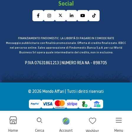
Social
Octa-Core
Display
Dimensioni (Schermo Principale)
173,1mm (6.8”, intera superficie del display) /
FINANZIAMENTO FINDOMESTIC: LA LIBERTÀ DI PAGARE IN COMODE RATE
172,5mm (6.8”, superficie del display senza gli
Messaggio pubblicitario con finalità promozionale. Offerta di credito finalizzato. IEBCC
nel percorso online. Salvo approvazione di Findomestic Banca S.p.A. per cui World
angoli stondati)
Business Srl opera quale intermediario del credito, non in esclusiva.
Risoluzione (Schermo Principale)
P.IVA 07631861213 | NUMERO REA NA - 898705
3088 x 1440 (Quad HD+)
Tecnologia (Schermo Principale)
Dynamic AMOLED 2X
Profondità dei colori (Schermo Principale)
© 2026 Mondo Affari | Tutti i diritti riservati
16M
Freq. max di aggiornamento (Schermo
Principale)
120 Hz
Supporto S Pen
Home
Cerca
Account
Menu
Wishlist