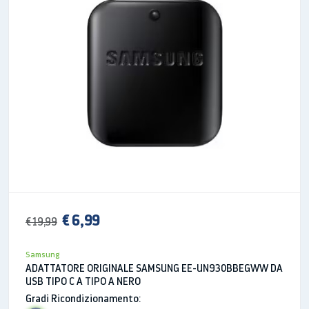
Lo strumento d’eccellenza del
Galaxy Note è integrato
La S Pen tiene viva la tradizione del Galaxy Note. In
più, dona massima fluidità agli appunti e ai disegni.
€ 6,99
€ 19,99
Samsung
ADATTATORE ORIGINALE SAMSUNG EE-UN930BBEGWW DA
Un equipaggiamento epico
USB TIPO C A TIPO A NERO
Gradi Ricondizionamento: