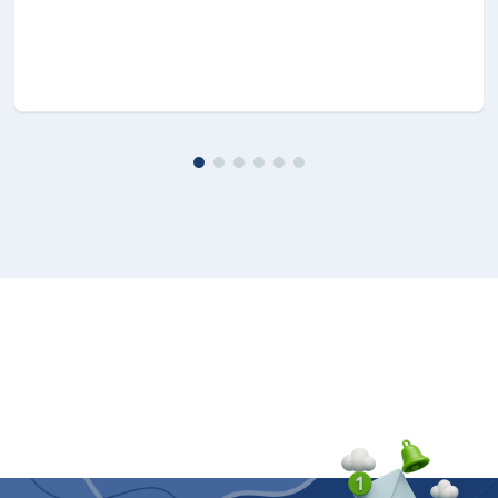
Effetto surround ottimale.
Grazie alla funzione Surround Sound Expansion, il
sistema audio espande l'area di ascolto in modo
ottimale e aumenta l'altezza del suono al livello dello
schermo TV. Ora potrai goderti un'esperienza audio
realistica con effetti surround davvero coinvolgenti.
Sound in streaming con casse
Wi-Fi
Accedendo tramite Wi-Fi a Multiroom App scopri i
servizi Internet e trova la tua musica in streaming*
(su Tunein, Pandora, Spotify e tanti altri).
* I servizi in abbonamento per musica in streaming