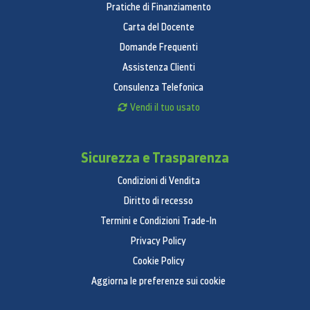
Bass Reflex
Pratiche di Finanziamento
Carta del Docente
Subwoofer Drive Size
Domande Frequenti
8 "
Assistenza Clienti
Caratteristica Audio
Consulenza Telefonica
Tipo di amplificatore
Vendi il tuo usato
amplificatore digitale
Sicurezza e Trasparenza
Crystal Amplifier
Condizioni di Vendita
sì
Diritto di recesso
Dolby Digital
Termini e Condizioni Trade-In
Dolby 5.1 canali
Privacy Policy
DTS Digital Surround
Cookie Policy
Aggiorna le preferenze sui cookie
DTS 2ch