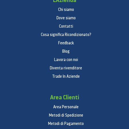
Caratteristiche generali
Chi siamo
Dove siamo
Potenza totale
Contatti
350 W
Cosa significa Ricondizionato?
Numero di canali
Feedback
9.1-channel
Blog
Lavora con noi
Altoparlanti
Diventa rivenditore
Tipo di altoparlanti
Trade In Aziende
Kabinett con aerazione
Tipo Subwoofer (attivo / passivo /
Area Clienti
Wireless, Bulit-in)
Area Personale
Wireless
Metodi di Spedizione
Tipo rivestimento Subwoofer
Metodi di Pagamento