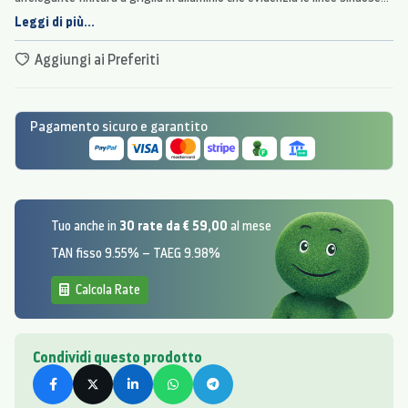
dei TV curvi, offrendo un suono straordinariamente coinvolgente.
Leggi di più...
Aggiungi ai Preferiti
Pagamento sicuro e garantito
30 rate da € 59,00
Tuo anche in
al mese
TAN fisso 9.55% – TAEG 9.98%
Calcola Rate
Condividi questo prodotto