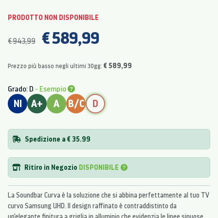
PRODOTTO NON DISPONIBILE
€ 589,99
€ 943,99
€ 589,99
Prezzo più basso negli ultimi 30gg:
Grado: D
- Esempio
NI
A+
A
B/C
D
Spedizione a € 35.99
Ritiro in Negozio
DISPONIBILE
La Soundbar Curva è la soluzione che si abbina perfettamente al tuo TV
curvo Samsung UHD. Il design raffinato è contraddistinto da
un'elegante finitura a griglia in alluminio che evidenzia le linee sinuose