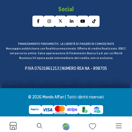
Hi-Fi Bluetooth Codec
Social
sì
Surround Mode
Surround Sound Expansion
Night Mode
FINANZIAMENTO FINDOMESTIC: LA LIBERTÀ DI PAGARE IN COMODE RATE
Messaggio pubblicitario con finalità promozionale. Offerta di credito finalizzato. IEBCC
sì
nel percorso online. Salvo approvazione di Findomestic Banca S.p.A. per cui World
Business Srl opera quale intermediario del credito, non in esclusiva.
Numero di modalità audio (DSP)
P.IVA 07631861213 | NUMERO REA NA - 898705
4
Sound Modes (DSP) Type
Musica, Voce, Sport, Cinema
© 2026 Mondo Affari | Tutti i diritti riservati
Caratteristica video
3D Video Pass
sì