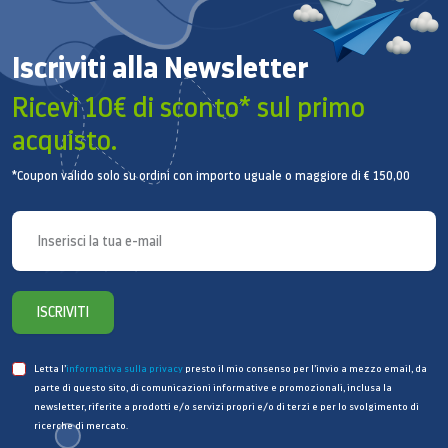
presenti in Samsung Multiroom App possono variare
a seconda della regione.
Iscriviti alla Newsletter
Sistema audio wireless
Ricevi 10€ di sconto* sul primo
personalizzato
acquisto.
Sbarazzati dei cavi e degli altoparlanti. aggiungi gli
*Coupon valido solo su ordini con importo uguale o maggiore di € 150,00
altoparlanti e abbinali tra loro tramite Wi-Fi per avere
un suono straordinario. Posiziona una soundbar
avanti e la Speaker Multiroom dietro per l'effetto
Surround.
Collegala wireless
ISCRIVITI
Collega il TV e la Soundbar tramite Bluetooth con TV
Sound Connect.* Senza cavi l'ambiente resta
Letta l’
informativa sulla privacy
presto il mio consenso per l’invio a mezzo email, da
ordinato. Pratica gestione della Soundbar e del TV
parte di questo sito, di comunicazioni informative e promozionali, inclusa la
newsletter, riferite a prodotti e/o servizi propri e/o di terzi e per lo svolgimento di
da un unico telecomando TV.**
ricerche di mercato.