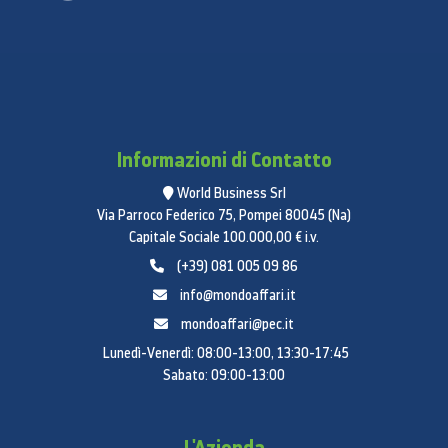
*Compatibile solo con alcuni dispositivi Samsung.
Per una lista completa dei dispositivi, visita il sito
www.samsung.com/*****. **Il telecomando TV
controlla soltanto il volume e l'accensione della
Soundbar.
Informazioni di Contatto
Suono accurato con
World Business Srl
amplificatori dedicati
Via Parroco Federico 75, Pompei 80045 (Na)
Capitale Sociale 100.000,00 € i.v.
Quasi tutti i sistemi audio sfruttano un solo
(+39) 081 005 09 86
amplificatore, la Soundbar ha amplificatori differenti
info@mondoaffari.it
per le frequenze alte, medie e basse. Quindi si
mondoaffari@pec.it
otterrà un audio molto più accurato in tutto lo
spettro sonoro.
Lunedì-Venerdì: 08:00-13:00, 13:30-17:45
Sabato: 09:00-13:00
SPECIFICHE
L'Azienda