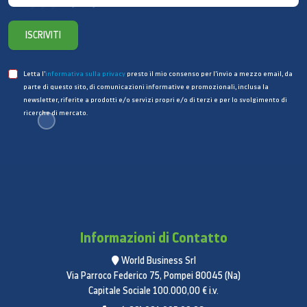
ISCRIVITI
Letta l’
informativa sulla privacy
presto il mio consenso per l’invio a mezzo email, da
parte di questo sito, di comunicazioni informative e promozionali, inclusa la
newsletter, riferite a prodotti e/o servizi propri e/o di terzi e per lo svolgimento di
ricerche di mercato.
*Custodia a libro per Galaxy Tab S6 Lite venduta
separatamente.
Un cinema a portata di mano
Un tablet ultracompatto con una cornice più sottile e
un ampio display da 10.4 pollici, per improvvisare una
proiezione privata al parco o per rimanere incollato
Informazioni di Contatto
allo schermo comodamente sdraiato a letto. In più,
World Business Srl
grazie al doppio speaker AKG, potrai godere di un
Via Parroco Federico 75, Pompei 80045 (Na)
potente audio 3D.
Capitale Sociale 100.000,00 € i.v.