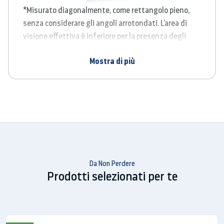
*Misurato diagonalmente, come rettangolo pieno,
senza considerare gli angoli arrotondati. L’area di
visione effettiva è inferiore per la presenza degli
angoli arrotondati. **Immagine simulata.
Mostra di più
Leggero. Sottile. Compatto.
Dotato di una scocca in metallo, Galaxy Tab S6 Lite è
anche sottile e leggero, per poter entrare anche in
una piccola borsa, per il massimo livello di portabilità
e uno stile minimalista.
Da Non Perdere
Prodotti selezionati per te