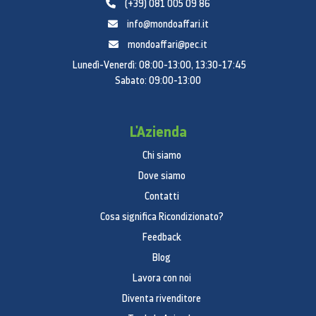
(+39) 081 005 09 86
info@mondoaffari.it
mondoaffari@pec.it
Lunedì-Venerdì: 08:00-13:00, 13:30-17:45
Sabato: 09:00-13:00
L'Azienda
Chi siamo
Dove siamo
Contatti
*Misurato diagonalmente, come rettangolo pieno,
Cosa significa Ricondizionato?
senza considerare gli angoli arrotondati. L’area di
Feedback
visione effettiva è inferiore per la presenza degli
Blog
angoli arrotondati.
Velocità + Memoria + Potenza
Lavora con noi
Diventa rivenditore
= Epic Races