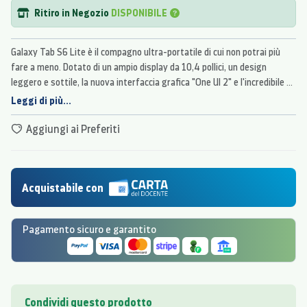
Ritiro in Negozio
DISPONIBILE
Galaxy Tab S6 Lite è il compagno ultra-portatile di cui non potrai più
fare a meno. Dotato di un ampio display da 10,4 pollici, un design
leggero e sottile, la nuova interfaccia grafica "One UI 2" e l'incredibile S
Pen. Che tu voglia disegnare, prendere appunti o giocare, questo è il
Leggi di più...
tablet creato per essere sempre al tuo fianco.
Aggiungi ai Preferiti
Acquistabile con
Pagamento sicuro e garantito
Condividi questo prodotto