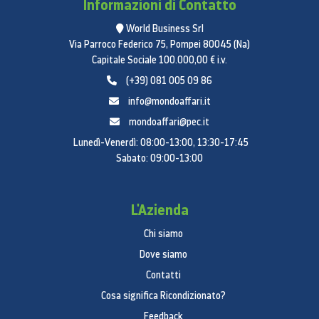
4G FDD LTE: B1 (2100), B2 (1900), B3 (1800), B4
Informazioni di Contatto
(AWS), B5 (850), B7 (2600), B8 (900), B12 (700),
World Business Srl
B13 (700), B20 (800), B25 (1900), B26 (850), B28
Via Parroco Federico 75, Pompei 80045 (Na)
(700), B66(AWS-3)
Capitale Sociale 100.000,00 € i.v.
4G TDD LTE: B38 (2600), B40 (2300), B41 (2500)
(+39) 081 005 09 86
Connettività
info@mondoaffari.it
ANT+: No
mondoaffari@pec.it
Versione USB: USB 3.2 Gen 1
Lunedì-Venerdì: 08:00-13:00, 13:30-17:45
Sabato: 09:00-13:00
Tecnologia di localizzazione: GPS, Glonass,
Beidou, Galileo
MHL: No
L'Azienda
Wi-Fi: 802.11 a/b/g/n/ac/ax 2.4G+5GHz, HE80,
MIMO, 1024-QAM
Chi siamo
Wi-Fi Direct: Sì
Dove siamo
Versione Bluetooth: Bluetooth v5.0
Contatti
NFC: No
Cosa significa Ricondizionato?
Profili Bluetooth: A2DP, AVRCP, DI, HFP, HID, HOGP,
Feedback