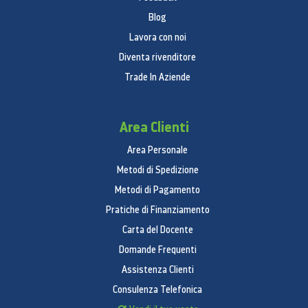
HSP, MAP, OPP, PAN, PBAP
Blog
PC Sync.: Smart Switch (versione PC)
Lavora con noi
Sistema Operativo
Diventa rivenditore
Android
Trade In Aziende
Informazioni generali
Colore: Mystic Black
Area Clienti
Tipologia di Design: Tablet
Sensori
Area Personale
Metodi di Spedizione
Accelerometro, Sensore impronte digitali,
Metodi di Pagamento
Giroscopio, Campo magnetico, Sensore Hall,
Pratiche di Finanziamento
Sensore di luminosità
Specifiche fisiche
Carta del Docente
Domande Frequenti
Dimensioni (AxLxP, mm): 165.3 x 253.8 x 6.3
Assistenza Clienti
Batteria
Consulenza Telefonica