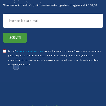
*Coupon valido solo su ordini con importo uguale o maggiore di € 150,00
Fotocamera principale - Risoluzione: 13.0 MP +
5.0 MP
Fotocamera principale - Auto Focus: Sì
Fotocamera frontale - Risoluzione: 8.0 MP
Fotocamera Principale - Flash: Sì
Risoluzione registrazione video: UHD 4K (3840
ISCRIVITI
x 2160) @30fps
Memoria
Letta l’
informativa sulla privacy
presto il mio consenso per l’invio a mezzo email, da
parte di questo sito, di comunicazioni informative e promozionali, inclusa la
Dimensione memoria RAM (GB): 8
newsletter, riferite a prodotti e/o servizi propri e/o di terzi e per lo svolgimento di
ricerche di mercato.
Dimensione memoria ROM (GB): 256
Supporto memoria esterna: microSD (fino a 1TB)
Reti
2G GSM: GSM850, GSM900, DCS1800, PCS1900
3G UMTS: B1 (2100), B2 (1900), B4 (AWS), B5
(850), B8 (900)