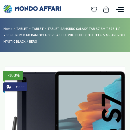
Home
TABLET
TABLET
TABLET SAMSUNG GALAXY TAB S7 SM T875 11"
256 GB ROM 8 GB RAM OCTA CORE 4G LTE WIFI BLUETOOTH 13 + 5 MP ANDROID
MYSTIC BLACK / NERO
-100%
+ € 8.99