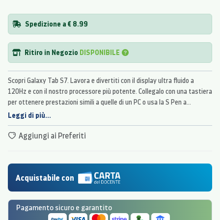
Spedizione a € 8.99
Ritiro in Negozio
DISPONIBILE
Scopri Galaxy Tab S7. Lavora e divertiti con il display ultra fluido a
120Hz e con il nostro processore più potente. Collegalo con una tastiera
per ottenere prestazioni simili a quelle di un PC o usa la S Pen a
bassissima latenza per scrivere come non hai mai fatto. Un'esperienza
Leggi di più...
tablet coinvolgente che rivoluziona il tuo modo di lavorare e passare il
tempo.
Aggiungi ai Preferiti
Acquistabile con
Pagamento sicuro e garantito